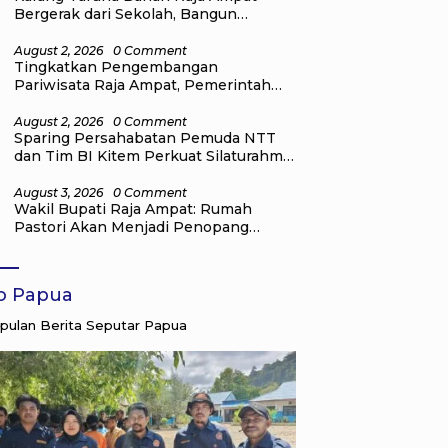
Bergerak dari Sekolah, Bangun
Generasi Peduli Lingkungan
August 2, 2026
0 Comment
Tingkatkan Pengembangan
Pariwisata Raja Ampat, Pemerintah
Pusat Salurkan Bantuan kepada
Pengelola Homestay di Kampung Go
August 2, 2026
0 Comment
Sparing Persahabatan Pemuda NTT
Distrik Tiplol Mayalibit
dan Tim BI Kitem Perkuat Silaturahmi
Generasi Muda Di Raja Ampat
August 3, 2026
0 Comment
Wakil Bupati Raja Ampat: Rumah
Pastori Akan Menjadi Penopang
Pelayanan dan Pembinaan Jemaat
fo Papua
ulan Berita Seputar Papua