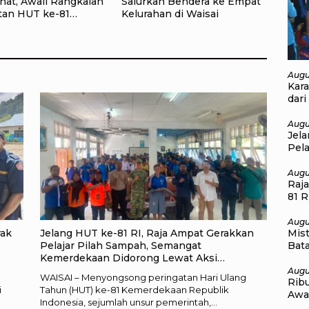
hat, Awali Rangkaian
Salurkan Bendera ke Empat
tan HUT ke-81
Kelurahan di Waisai
kaan RI di Raja
Augu
Kar
dari
Lin
Augu
Jel
Pel
Kem
Lin
Augu
Raj
81 R
Per
Augu
Mis
rak
Jelang HUT ke-81 RI, Raja Ampat Gerakkan
Bat
Pelajar Pilah Sampah, Semangat
Tat
Kemerdekaan Didorong Lewat Aksi
Lingkungan
Augu
WAISAI – Menyongsong peringatan Hari Ulang
Rib
i
Tahun (HUT) ke-81 Kemerdekaan Republik
Awa
Indonesia, sejumlah unsur pemerintah,…
Kem