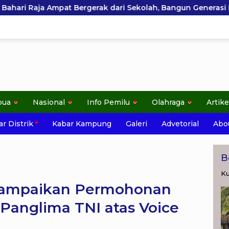
k dari Sekolah, Bangun Generasi Peduli Lingkungan
pua
Nasional
Info Pemilu
Olahraga
Artike
r Distrik
Kabar Kampung
Galeri
Advetorial
Abo
B
Ku
Sampaikan Permohonan
 Panglima TNI atas Voice