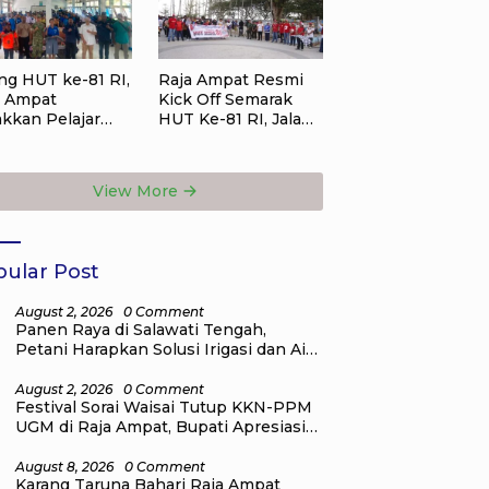
ng HUT ke-81 RI,
Raja Ampat Resmi
a Ampat
Kick Off Semarak
akkan Pelajar
HUT Ke-81 RI, Jalan
ah Sampah,
Santai Kobarkan
angat
Semangat
erdekaan
Persatuan dan
View More
orong Lewat
Nasionalisme
i Lingkungan
ular Post
August 2, 2026
0 Comment
Panen Raya di Salawati Tengah,
Petani Harapkan Solusi Irigasi dan Air
Bersih dari Pemkab Raja Ampat
August 2, 2026
0 Comment
Festival Sorai Waisai Tutup KKN-PPM
UGM di Raja Ampat, Bupati Apresiasi
Pengabdian Mahasiswa untuk
Masyarakat
August 8, 2026
0 Comment
Karang Taruna Bahari Raja Ampat