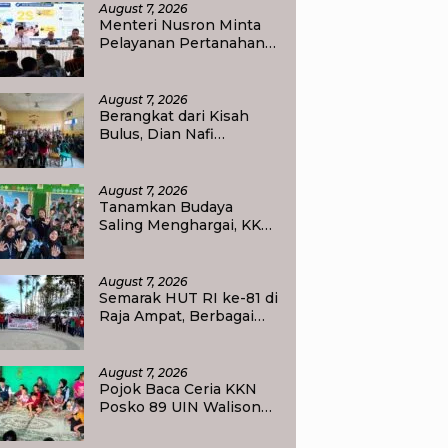
Ukur Tanah
August 7, 2026
Menteri Nusron Minta
Pelayanan Pertanahan
Gunakan Sudut Pandang
Masyarakat
August 7, 2026
Berangkat dari Kisah
Bulus, Dian Nafi
Kobarkan Semangat
Siswa SDN 2 Tlogoweru
untuk Melanjutkan
August 7, 2026
Pendidikan
Tanamkan Budaya
Saling Menghargai, KKN
UIN Walisongo Edukasi
50 Siswa MI Muabbidin
tentang Bahaya Bullying
August 7, 2026
Semarak HUT RI ke-81 di
Raja Ampat, Berbagai
Agenda Lomba Siap
Meriahkan Waisai
August 7, 2026
Pojok Baca Ceria KKN
Posko 89 UIN Walisongo
Semarang Tumbuhkan
Minat Baca Anak Desa