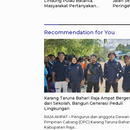
Lindung Pulau Batanta,
Jalan Se
Masyarakat Pertanyakan
Peringa
Status Tata Ruang di Raja
Kemerde
Ampat
Ampat
Recommendation for You
Karang Taruna Bahari Raja Ampat Berge
dari Sekolah, Bangun Generasi Peduli
Lingkungan
RAJA AMPAT – Pengurus dan anggota Dewan
Pimpinan Cabang (DPC) Karang Taruna Bahar
Kabupaten Raja…