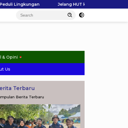
Jelang HUT ke-81 RI, Raja Ampat Gerakkan Pelajar Pilah 
l & Opini
ut Us
erita Terbaru
mpulan Berita Terbaru