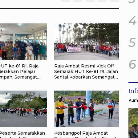
4
5
6
UT ke-81 RI, Raja
Raja Ampat Resmi Kick Off
erakkan Pelajar
Semarak HUT Ke-81 RI, Jalan
ampah, Semangat
Santai Kobarkan Semangat
ekaan Didorong
Persatuan dan Nasionalisme
ksi Lingkungan
In
Kump
Peserta Semarakkan
Kesbangpol Raja Ampat