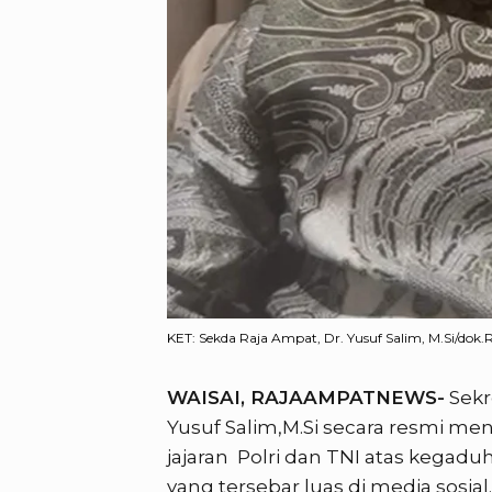
KET: Sekda Raja Ampat, Dr. Yusuf Salim, M.Si/dok
WAISAI, RAJAAMPATNEWS-
Sekr
Yusuf Salim,M.Si secara resmi 
jajaran Polri dan TNI atas kegaduh
yang tersebar luas di media sosial.