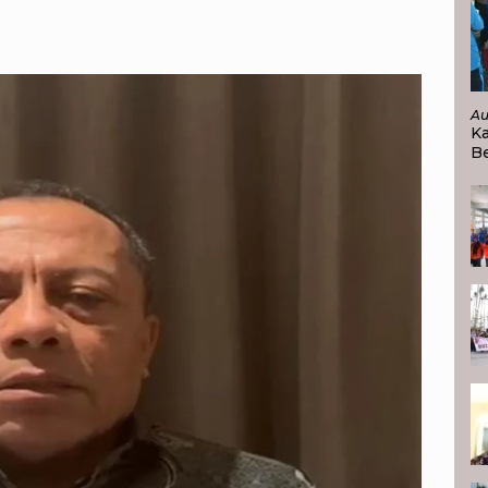
Au
K
Be
P