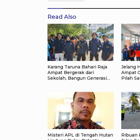
Read Also
Karang Taruna Bahari Raja
Jelang H
Ampat Bergerak dari
Ampat G
Sekolah, Bangun Generasi
Pilah S
Peduli Lingkungan
Kemerd
Lewat A
Misteri APL di Tengah Hutan
Ribuan 