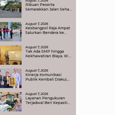
August 7, 2026
Ribuan Peserta
Semarakkan Jalan Sehat,
Awali Rangkaian
Peringatan HUT ke-81
Kemerdekaan RI di Raja
August 7, 2026
Ampat
Kesbangpol Raja Ampat
Salurkan Bendera ke
Empat Kelurahan di
Waisai
August 7, 2026
Tak Ada SMP hingga
Kekhawatiran Biaya, Wali
Murid Tlogoweru
Didorong Tak Menyerah
pada Pendidikan Anak
August 7, 2026
Kinerja Komunikasi
Publik Kembali Diakui,
Kementerian ATR/BPN
Raih Popular
Government Institutions
August 7, 2026
Award 2026
Layanan Pengukuran
Terjadwal Beri Kepastian
Jadwal, Warga Kini Tak
Lagi Lama Menunggu