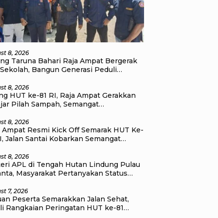
st 8, 2026
ang Taruna Bahari Raja Ampat Bergerak
 Sekolah, Bangun Generasi Peduli
gkungan
st 8, 2026
ang HUT ke-81 RI, Raja Ampat Gerakkan
ajar Pilah Sampah, Semangat
erdekaan Didorong Lewat Aksi
gkungan
st 8, 2026
a Ampat Resmi Kick Off Semarak HUT Ke-
I, Jalan Santai Kobarkan Semangat
satuan dan Nasionalisme
st 8, 2026
teri APL di Tengah Hutan Lindung Pulau
anta, Masyarakat Pertanyakan Status
a Ruang di Raja Ampat
st 7, 2026
uan Peserta Semarakkan Jalan Sehat,
li Rangkaian Peringatan HUT ke-81
erdekaan RI di Raja Ampat