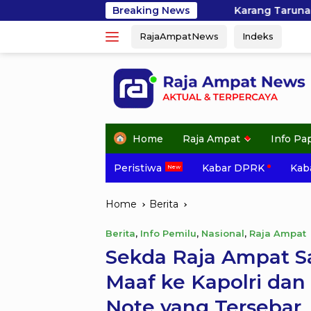
Skip
Karang Taruna Bahari Raja Ampat Bergera
Breaking News
to
RajaAmpatNews
Indeks
content
Home
Raja Ampat
Info Pa
Peristiwa
Kabar DPRK
Kaba
Home
Berita
Berita
,
Info Pemilu
,
Nasional
,
Raja Ampat
Sekda Raja Ampat 
Maaf ke Kapolri dan
Note yang Tersebar