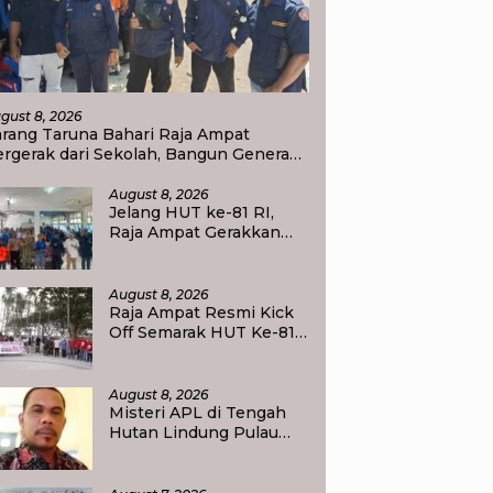
gust 8, 2026
arang Taruna Bahari Raja Ampat
rgerak dari Sekolah, Bangun Generasi
eduli Lingkungan
August 8, 2026
Jelang HUT ke-81 RI,
Raja Ampat Gerakkan
Pelajar Pilah Sampah,
Semangat Kemerdekaan
Didorong Lewat Aksi
August 8, 2026
Lingkungan
Raja Ampat Resmi Kick
Off Semarak HUT Ke-81
RI, Jalan Santai
Kobarkan Semangat
Persatuan dan
August 8, 2026
Nasionalisme
Misteri APL di Tengah
Hutan Lindung Pulau
Batanta, Masyarakat
Pertanyakan Status Tata
Ruang di Raja Ampat