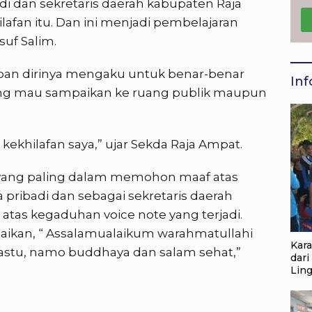
di dan sekretaris daerah kabupaten Raja
fan itu. Dan ini menjadi pembelajaran
suf Salim.
an dirinya mengaku untuk benar-benar
Inf
ng mau sampaikan ke ruang publik maupun
 kekhilafan saya,” ujar Sekda Raja Ampat.
ti yang paling dalam memohon maaf atas
 pribadi dan sebagai sekretaris daerah
 atas kegaduhan voice note yang terjadi.
kan, “ Assalamualaikum warahmatullahi
Kar
astu, namo buddhaya dan salam sehat,”
dari
Lin