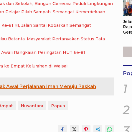
ak dari Sekolah, Bangun Generasi Peduli Lingkungan
kan Pelajar Pilah Sampah, Semangat Kemerdekaan
Jela
Ke-81 RI, Jalan Santai Kobarkan Semangat
Raj
Ger
Pil
lau Batanta, Masyarakat Pertanyakan Status Tata
Sem
Kem
, Awali Rangkaian Peringatan HUT ke-81
Did
Aks
a ke Empat Kelurahan di Waisai
Pop
1
ai: Awal Perjalanan Iman Menuju Paskah
2
 Ampat
Nusantara
Papua
3