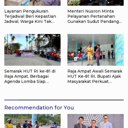
Layanan Pengukuran
Menteri Nusron Minta
Terjadwal Beri Kepastian
Pelayanan Pertanahan
Jadwal, Warga Kini Tak
Gunakan Sudut Pandang
Lagi Lama Menunggu Ukur
Masyarakat
Tanah
Semarak HUT RI ke-81 di
Raja Ampat Awali Semarak
Raja Ampat, Berbagai
HUT Ke-81 RI, Bupati Ajak
Agenda Lomba Siap
Masyarakat Perkuat
Meriahkan Waisai
Nasionalisme
Recommendation for You