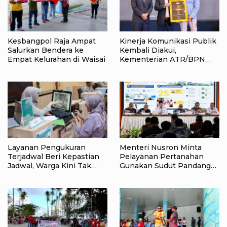
Kesbangpol Raja Ampat
Kinerja Komunikasi Publik
Salurkan Bendera ke
Kembali Diakui,
Empat Kelurahan di Waisai
Kementerian ATR/BPN
Raih Popular Government
Institutions Award 2026
Layanan Pengukuran
Menteri Nusron Minta
Terjadwal Beri Kepastian
Pelayanan Pertanahan
Jadwal, Warga Kini Tak
Gunakan Sudut Pandang
Lagi Lama Menunggu Ukur
Masyarakat
Tanah