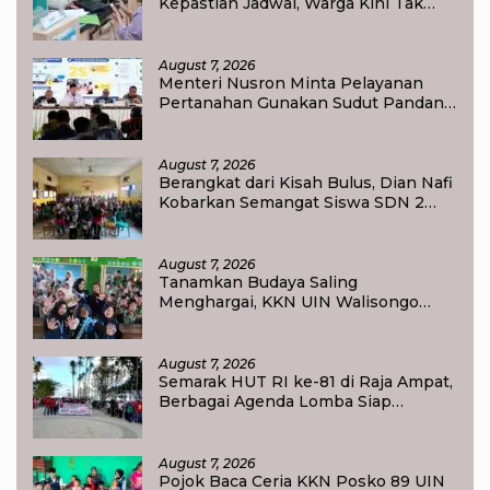
Kepastian Jadwal, Warga Kini Tak
Lagi Lama Menunggu Ukur Tanah
August 7, 2026
Menteri Nusron Minta Pelayanan
Pertanahan Gunakan Sudut Pandang
Masyarakat
August 7, 2026
Berangkat dari Kisah Bulus, Dian Nafi
Kobarkan Semangat Siswa SDN 2
Tlogoweru untuk Melanjutkan
Pendidikan
August 7, 2026
Tanamkan Budaya Saling
Menghargai, KKN UIN Walisongo
Edukasi 50 Siswa MI Muabbidin
tentang Bahaya Bullying
August 7, 2026
Semarak HUT RI ke-81 di Raja Ampat,
Berbagai Agenda Lomba Siap
Meriahkan Waisai
August 7, 2026
Pojok Baca Ceria KKN Posko 89 UIN