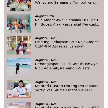
Walisongo Semarang Tumbuhkan
Minat Baca Anak Desa Sukorejo
August 7, 2026
Raja Ampat Awali Semarak HUT Ke-81
RI, Bupati Ajak Masyarakat Perkuat
Nasionalisme
August 6, 2026
Lindungi Kekayaan Laut Raja Ampat,
GEMPHA Apresiasi Langkah
Ditpolairud Polda Papua Barat Daya
August 6, 2026
Penangkapan Hiu di Kepulauan Ayau
Picu Polemik, Pemandu Wisata:
Jangan Korbankan Masa Depan Raja
Ampat
August 5, 2026
Menteri Nusron Dorong Percepatan
Sertipikasi Rumah Ibadah di NTT,
Target Jadi Kado Natal bagi
Masyarakat
August 5, 2026
Menteri Nusron Ajak Pemda se-NTT