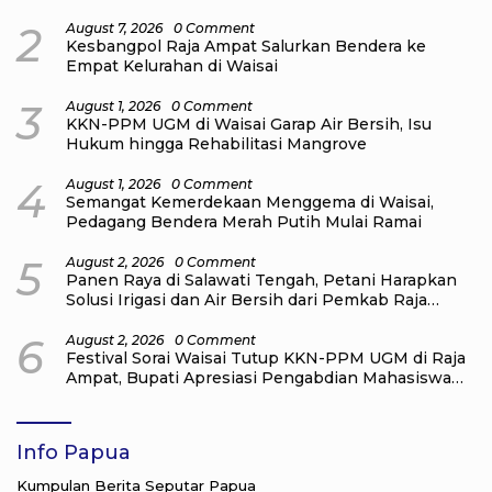
2
August 7, 2026
0 Comment
Kesbangpol Raja Ampat Salurkan Bendera ke
Empat Kelurahan di Waisai
3
August 1, 2026
0 Comment
KKN-PPM UGM di Waisai Garap Air Bersih, Isu
Hukum hingga Rehabilitasi Mangrove
4
August 1, 2026
0 Comment
Semangat Kemerdekaan Menggema di Waisai,
Pedagang Bendera Merah Putih Mulai Ramai
5
August 2, 2026
0 Comment
Panen Raya di Salawati Tengah, Petani Harapkan
Solusi Irigasi dan Air Bersih dari Pemkab Raja
Ampat
6
August 2, 2026
0 Comment
Festival Sorai Waisai Tutup KKN-PPM UGM di Raja
Ampat, Bupati Apresiasi Pengabdian Mahasiswa
untuk Masyarakat
Info Papua
Kumpulan Berita Seputar Papua