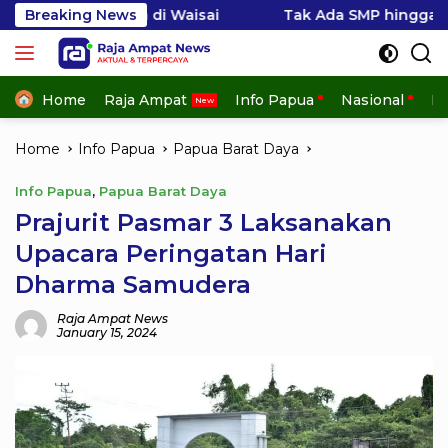
Skip
han di Waisai
Breaking News
Tak Ada SMP hingga Kekhawatiran Bia
to
content
Home
Raja Ampat
Info Papua
Nasional
In
Home
Info Papua
Papua Barat Daya
Info Papua
,
Papua Barat Daya
Prajurit Pasmar 3 Laksanakan
Upacara Peringatan Hari
Dharma Samudera
Raja Ampat News
January 15, 2024