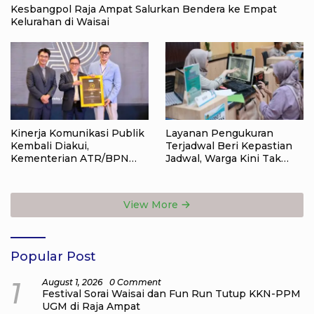
Kesbangpol Raja Ampat Salurkan Bendera ke Empat
Kelurahan di Waisai
Kinerja Komunikasi Publik
Layanan Pengukuran
Kembali Diakui,
Terjadwal Beri Kepastian
Kementerian ATR/BPN
Jadwal, Warga Kini Tak
Raih Popular Government
Lagi Lama Menunggu Ukur
Institutions Award 2026
Tanah
View More
Popular Post
1
August 1, 2026
0 Comment
Festival Sorai Waisai dan Fun Run Tutup KKN-PPM
UGM di Raja Ampat