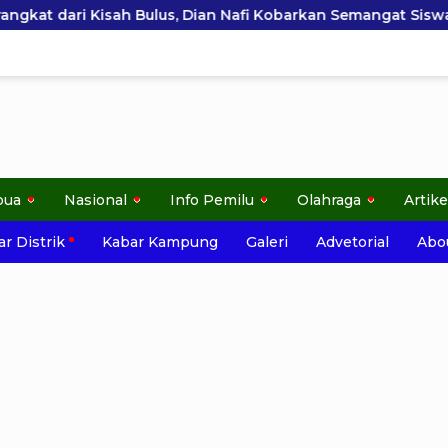
s, Dian Nafi Kobarkan Semangat Siswa SDN 2 Tlogoweru untu
pua
Nasional
Info Pemilu
Olahraga
Artike
r Distrik
Kabar Kampung
Galeri
Advetorial
Abo