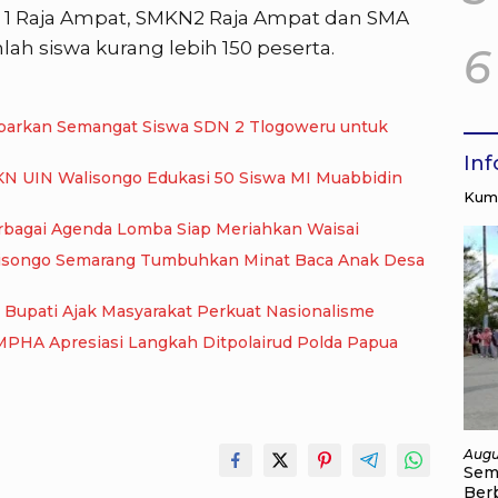
ri 1 Raja Ampat, SMKN2 Raja Ampat dan SMA
ah siswa kurang lebih 150 peserta.
6
Kobarkan Semangat Siswa SDN 2 Tlogoweru untuk
In
KN UIN Walisongo Edukasi 50 Siswa MI Muabbidin
Kump
erbagai Agenda Lomba Siap Meriahkan Waisai
lisongo Semarang Tumbuhkan Minat Baca Anak Desa
 Bupati Ajak Masyarakat Perkuat Nasionalisme
MPHA Apresiasi Langkah Ditpolairud Polda Papua
Augu
Sem
Ber