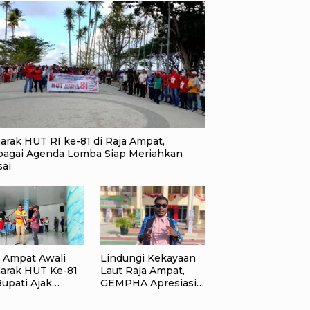
arak HUT RI ke-81 di Raja Ampat,
bagai Agenda Lomba Siap Meriahkan
sai
a Ampat Awali
Lindungi Kekayaan
arak HUT Ke-81
Laut Raja Ampat,
Bupati Ajak
GEMPHA Apresiasi
yarakat Perkuat
Langkah Ditpolairud
ionalisme
Polda Papua Barat