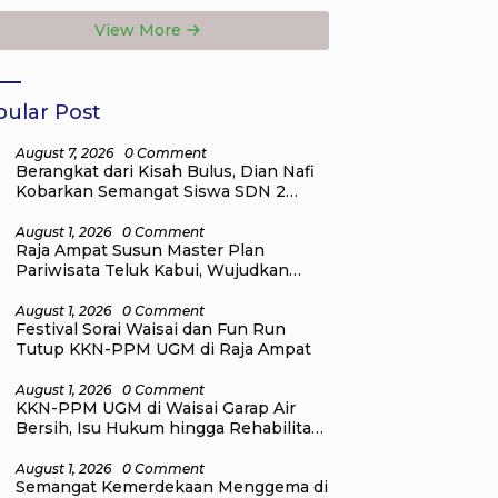
Daya
View More
ular Post
August 7, 2026
0 Comment
Berangkat dari Kisah Bulus, Dian Nafi
Kobarkan Semangat Siswa SDN 2
Tlogoweru untuk Melanjutkan
Pendidikan
August 1, 2026
0 Comment
Raja Ampat Susun Master Plan
Pariwisata Teluk Kabui, Wujudkan
Destinasi Wisata Kelas Dunia yang
Berkelanjutan
August 1, 2026
0 Comment
Festival Sorai Waisai dan Fun Run
Tutup KKN-PPM UGM di Raja Ampat
August 1, 2026
0 Comment
KKN-PPM UGM di Waisai Garap Air
Bersih, Isu Hukum hingga Rehabilitasi
Mangrove
August 1, 2026
0 Comment
Semangat Kemerdekaan Menggema di