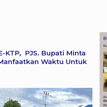
B
Ku
-KTP, PJS. Bupati Minta
 Manfaatkan Waktu Untuk
Au
Be
K