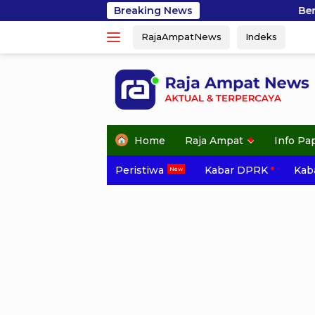
Skip
Breaking News
Berangkat dari Kisah Bulu
to
RajaAmpatNews
Indeks
content
Home
Raja Ampat
Info Pa
Peristiwa
Kabar DPRK
Kaba