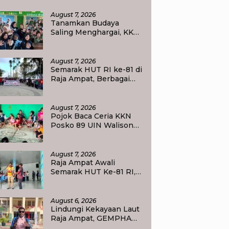
logoweru untuk Melanjutkan
endidikan
August 7, 2026
Tanamkan Budaya
Saling Menghargai, KKN
UIN Walisongo Edukasi
50 Siswa MI Muabbidin
tentang Bahaya Bullying
August 7, 2026
Semarak HUT RI ke-81 di
Raja Ampat, Berbagai
Agenda Lomba Siap
Meriahkan Waisai
August 7, 2026
Pojok Baca Ceria KKN
Posko 89 UIN Walisongo
Semarang Tumbuhkan
Minat Baca Anak Desa
Sukorejo
August 7, 2026
Raja Ampat Awali
Semarak HUT Ke-81 RI,
Bupati Ajak Masyarakat
Perkuat Nasionalisme
August 6, 2026
Lindungi Kekayaan Laut
Raja Ampat, GEMPHA
Apresiasi Langkah