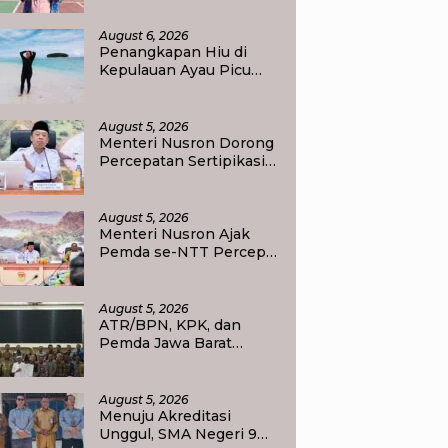
Ditpolairud Polda Papua
Barat Daya
August 6, 2026
Penangkapan Hiu di
Kepulauan Ayau Picu
Polemik, Pemandu
Wisata: Jangan
Korbankan Masa Depan
August 5, 2026
Raja Ampat
Menteri Nusron Dorong
Percepatan Sertipikasi
Rumah Ibadah di NTT,
Target Jadi Kado Natal
bagi Masyarakat
August 5, 2026
Menteri Nusron Ajak
Pemda se-NTT Percepat
Transformasi Layanan
Pertanahan, Target
Pengukuran Tanah
August 5, 2026
Selesai 12 Hari
ATR/BPN, KPK, dan
Pemda Jawa Barat
Perkuat Sinergi Cegah
Korupsi, Dorong Tata
Kelola Pertanahan dan
August 5, 2026
Ekonomi Daerah
Menuju Akreditasi
Unggul, SMA Negeri 9