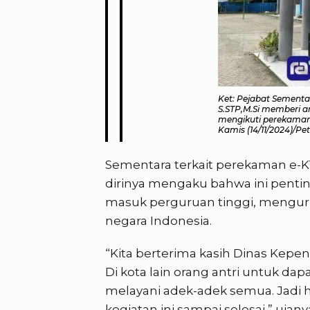
Ket: Pejabat Sementa
S.STP,M.Si memberi a
mengikuti perekaman
Kamis (14/11/2024)/Pe
Sementara terkait perekaman e-K
dirinya mengaku bahwa ini pentin
masuk perguruan tinggi, mengurus
negara Indonesia.
“Kita berterima kasih Dinas Kepen
Di kota lain orang antri untuk dap
melayani adek-adek semua. Jadi h
kegiatan ini sampai selesai,” uja