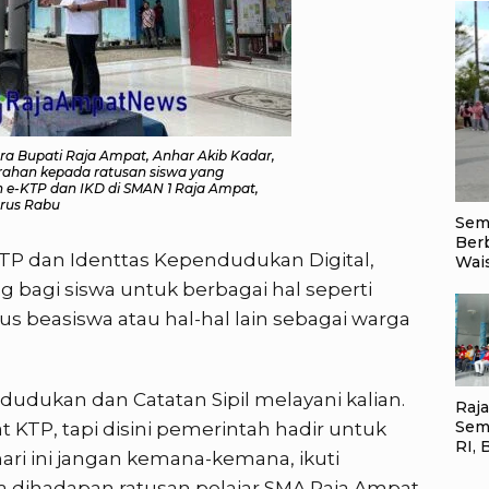
ra Bupati Raja Ampat, Anhar Akib Kadar,
rahan kepada ratusan siswa yang
 e-KTP dan IKD di SMAN 1 Raja Ampat,
trus Rabu
Sem
Ber
TP dan Identtas Kependudukan Digital,
Wai
g bagi siswa untuk berbagai hal seperti
 beasiswa atau hal-hal lain sebagai warga
dudukan dan Catatan Sipil melayani kalian.
Raj
Sem
at KTP, tapi disini pemerintah hadir untuk
RI, 
ari ini jangan kemana-kemana, ikuti
Mas
Nas
nya dihadapan ratusan pelajar SMA Raja Ampat.