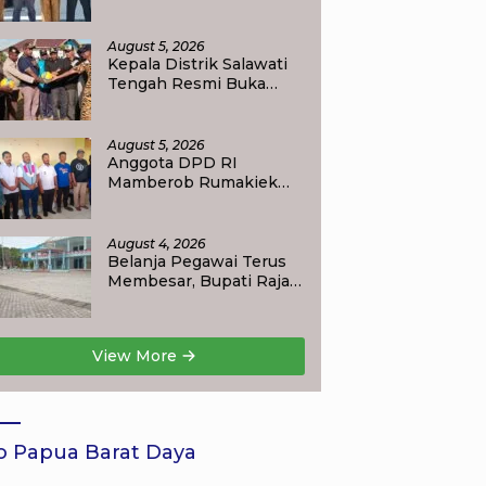
Raja Ampat Perlihatkan
Transformasi
Pendidikan
August 5, 2026
Kepala Distrik Salawati
Tengah Resmi Buka
Perlombaan
menyongsong HUT RI
ke-81, Sportivitas Jadi
August 5, 2026
Pesan Utama
Anggota DPD RI
Mamberob Rumakiek
Tinjau SDN 17 Yellu, Siap
Bantu Kebutuhan Siswa
Baru dan Anak Kurang
August 4, 2026
Mampu
Belanja Pegawai Terus
Membesar, Bupati Raja
Ampat Ajak PPPK Jaga
Kepercayaan Publik
View More
o Papua Barat Daya