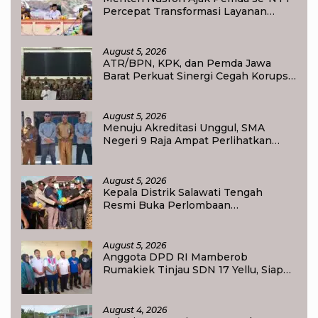
Percepat Transformasi Layanan
Pertanahan, Target Pengukuran
Tanah Selesai 12 Hari
August 5, 2026
ATR/BPN, KPK, dan Pemda Jawa
Barat Perkuat Sinergi Cegah Korupsi,
Dorong Tata Kelola Pertanahan dan
Ekonomi Daerah
August 5, 2026
Menuju Akreditasi Unggul, SMA
Negeri 9 Raja Ampat Perlihatkan
Transformasi Pendidikan
August 5, 2026
Kepala Distrik Salawati Tengah
Resmi Buka Perlombaan
menyongsong HUT RI ke-81,
Sportivitas Jadi Pesan Utama
August 5, 2026
Anggota DPD RI Mamberob
Rumakiek Tinjau SDN 17 Yellu, Siap
Bantu Kebutuhan Siswa Baru dan
Anak Kurang Mampu
August 4, 2026