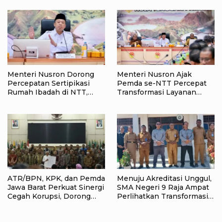
Barat Daya
Depan Raja Ampat
Menteri Nusron Dorong
Menteri Nusron Ajak
Percepatan Sertipikasi
Pemda se-NTT Percepat
Rumah Ibadah di NTT,
Transformasi Layanan
Target Jadi Kado Natal bagi
Pertanahan, Target
Masyarakat
Pengukuran Tanah Selesai
12 Hari
ATR/BPN, KPK, dan Pemda
Menuju Akreditasi Unggul,
Jawa Barat Perkuat Sinergi
SMA Negeri 9 Raja Ampat
Cegah Korupsi, Dorong
Perlihatkan Transformasi
Tata Kelola Pertanahan
Pendidikan
dan Ekonomi Daerah