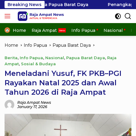
Skip
apua Barat Daya
Breaking News
Penangkapan Hiu di Kepulauan Aya
to
content
Home
Raja Ampat
Info Papua
Nasional
In
Home
Info Papua
Papua Barat Daya
Berita
,
Info Papua
,
Nasional
,
Papua Barat Daya
,
Raja
Ampat
,
Sosial & Budaya
Meneladani Yusuf, FK PKB–PGI
Rayakan Natal 2025 dan Awal
Tahun 2026 di Raja Ampat
Raja Ampat News
January 17, 2026