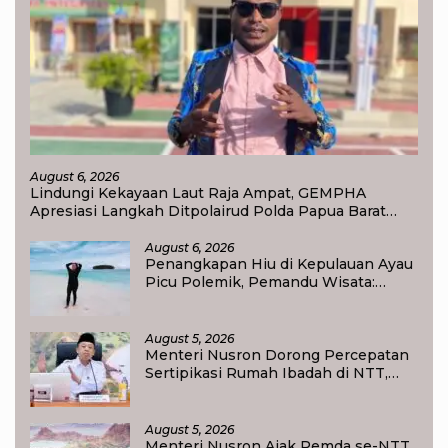
August 6, 2026
Lindungi Kekayaan Laut Raja Ampat, GEMPHA
Apresiasi Langkah Ditpolairud Polda Papua Barat
Daya
August 6, 2026
Penangkapan Hiu di Kepulauan Ayau
Picu Polemik, Pemandu Wisata:
Jangan Korbankan Masa Depan Raja
Ampat
August 5, 2026
Menteri Nusron Dorong Percepatan
Sertipikasi Rumah Ibadah di NTT,
Target Jadi Kado Natal bagi
Masyarakat
August 5, 2026
Menteri Nusron Ajak Pemda se-NTT