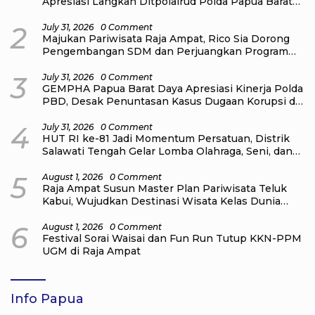
Apresiasi Langkah Ditpolairud Polda Papua Barat
Daya
2
July 31, 2026
0 Comment
Majukan Pariwisata Raja Ampat, Rico Sia Dorong
Pengembangan SDM dan Perjuangkan Program
dari Pusat
3
July 31, 2026
0 Comment
GEMPHA Papua Barat Daya Apresiasi Kinerja Polda
PBD, Desak Penuntasan Kasus Dugaan Korupsi di
Sekretariat DPR Papua Barat Daya
4
July 31, 2026
0 Comment
HUT RI ke-81 Jadi Momentum Persatuan, Distrik
Salawati Tengah Gelar Lomba Olahraga, Seni, dan
Budaya
5
August 1, 2026
0 Comment
Raja Ampat Susun Master Plan Pariwisata Teluk
Kabui, Wujudkan Destinasi Wisata Kelas Dunia
yang Berkelanjutan
6
August 1, 2026
0 Comment
Festival Sorai Waisai dan Fun Run Tutup KKN-PPM
UGM di Raja Ampat
Info Papua