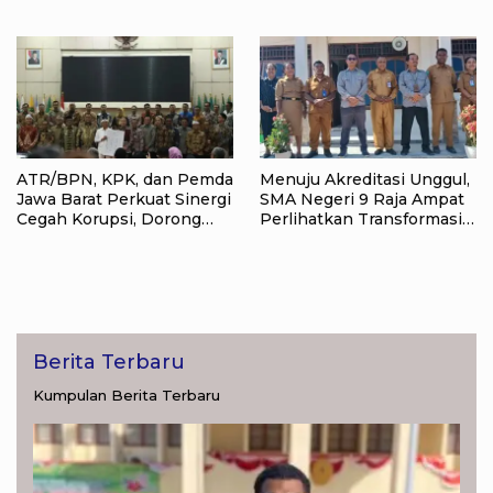
Target Jadi Kado Natal bagi
Pertanahan, Target
Masyarakat
Pengukuran Tanah Selesai
12 Hari
ATR/BPN, KPK, dan Pemda
Menuju Akreditasi Unggul,
Jawa Barat Perkuat Sinergi
SMA Negeri 9 Raja Ampat
Cegah Korupsi, Dorong
Perlihatkan Transformasi
Tata Kelola Pertanahan
Pendidikan
dan Ekonomi Daerah
Berita Terbaru
Kumpulan Berita Terbaru