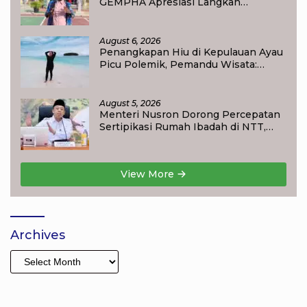
GEMPHA Apresiasi Langkah
Ditpolairud Polda Papua Barat Daya
August 6, 2026
Penangkapan Hiu di Kepulauan Ayau
Picu Polemik, Pemandu Wisata:
Jangan Korbankan Masa Depan Raja
Ampat
August 5, 2026
Menteri Nusron Dorong Percepatan
Sertipikasi Rumah Ibadah di NTT,
Target Jadi Kado Natal bagi
Masyarakat
View More
Archives
Archives