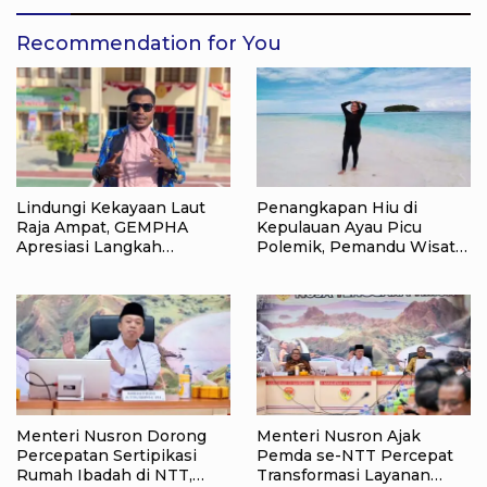
Recommendation for You
Lindungi Kekayaan Laut
Penangkapan Hiu di
Raja Ampat, GEMPHA
Kepulauan Ayau Picu
Apresiasi Langkah
Polemik, Pemandu Wisata:
Ditpolairud Polda Papua
Jangan Korbankan Masa
Barat Daya
Depan Raja Ampat
Menteri Nusron Dorong
Menteri Nusron Ajak
Percepatan Sertipikasi
Pemda se-NTT Percepat
Rumah Ibadah di NTT,
Transformasi Layanan