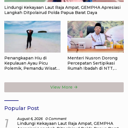
Lindungi Kekayaan Laut Raja Ampat, GEMPHA Apresiasi
Langkah Ditpolairud Polda Papua Barat Daya
Penangkapan Hiu di
Menteri Nusron Dorong
Kepulauan Ayau Picu
Percepatan Sertipikasi
Polemik, Pemandu Wisata:
Rumah Ibadah di NTT,
Jangan Korbankan Masa
Target Jadi Kado Natal bagi
Depan Raja Ampat
Masyarakat
View More
Popular Post
1
August 6, 2026
0 Comment
Lindungi Kekayaan Laut Raja Ampat, GEMPHA