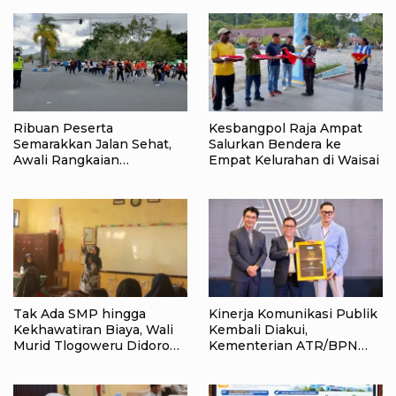
Ribuan Peserta
Kesbangpol Raja Ampat
Semarakkan Jalan Sehat,
Salurkan Bendera ke
Awali Rangkaian
Empat Kelurahan di Waisai
Peringatan HUT ke-81
Kemerdekaan RI di Raja
Ampat
Tak Ada SMP hingga
Kinerja Komunikasi Publik
Kekhawatiran Biaya, Wali
Kembali Diakui,
Murid Tlogoweru Didorong
Kementerian ATR/BPN
Tak Menyerah pada
Raih Popular Government
Pendidikan Anak
Institutions Award 2026