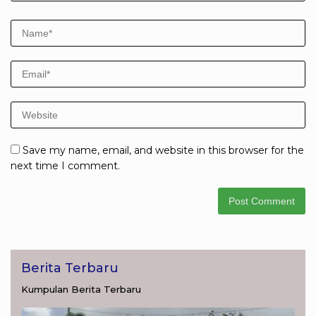
Save my name, email, and website in this browser for the
next time I comment.
Berita Terbaru
Kumpulan Berita Terbaru