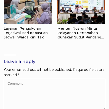
Layanan Pengukuran
Menteri Nusron Minta
Terjadwal Beri Kepastian
Pelayanan Pertanahan
Jadwal, Warga Kini Tak
Gunakan Sudut Pandang
Lagi Lama Menunggu Ukur
Masyarakat
Tanah
Leave a Reply
Your email address will not be published.
Required fields are
marked
*