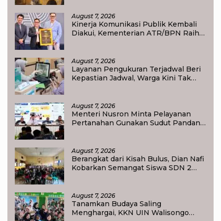
Pendidikan Anak
August 7, 2026
Kinerja Komunikasi Publik Kembali
Diakui, Kementerian ATR/BPN Raih
Popular Government Institutions
Award 2026
August 7, 2026
Layanan Pengukuran Terjadwal Beri
Kepastian Jadwal, Warga Kini Tak
Lagi Lama Menunggu Ukur Tanah
August 7, 2026
Menteri Nusron Minta Pelayanan
Pertanahan Gunakan Sudut Pandang
Masyarakat
August 7, 2026
Berangkat dari Kisah Bulus, Dian Nafi
Kobarkan Semangat Siswa SDN 2
Tlogoweru untuk Melanjutkan
Pendidikan
August 7, 2026
Tanamkan Budaya Saling
Menghargai, KKN UIN Walisongo