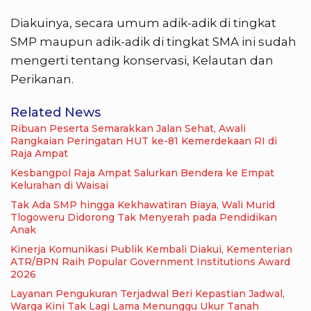
Diakuinya, secara umum adik-adik di tingkat
SMP maupun adik-adik di tingkat SMA ini sudah
mengerti tentang konservasi, Kelautan dan
Perikanan.
Related News
Ribuan Peserta Semarakkan Jalan Sehat, Awali
Rangkaian Peringatan HUT ke-81 Kemerdekaan RI di
Raja Ampat
Kesbangpol Raja Ampat Salurkan Bendera ke Empat
Kelurahan di Waisai
Tak Ada SMP hingga Kekhawatiran Biaya, Wali Murid
Tlogoweru Didorong Tak Menyerah pada Pendidikan
Anak
Kinerja Komunikasi Publik Kembali Diakui, Kementerian
ATR/BPN Raih Popular Government Institutions Award
2026
Layanan Pengukuran Terjadwal Beri Kepastian Jadwal,
Warga Kini Tak Lagi Lama Menunggu Ukur Tanah