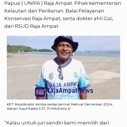
Papua ( UNIPA ) Raja Ampat. Pihak kementerian
Kelautan dan Perikanan. Balai Pelayanan
Konservasi Raja Ampat, serta dokter ahli Gizi,
dari RSUD Raja Ampat.
KET: Koordinator lomba cerdas cermat Festival Gemarikan 2024,
Adrian Jusuf Kaiba S.ST, Pi MA/Dony K
“Kalau untuk juri sendiri kami memilih dari