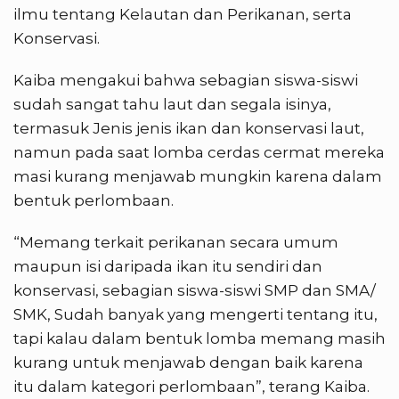
ilmu tentang Kelautan dan Perikanan, serta
Konservasi.
Kaiba mengakui bahwa sebagian siswa-siswi
sudah sangat tahu laut dan segala isinya,
termasuk Jenis jenis ikan dan konservasi laut,
namun pada saat lomba cerdas cermat mereka
masi kurang menjawab mungkin karena dalam
bentuk perlombaan.
“Memang terkait perikanan secara umum
maupun isi daripada ikan itu sendiri dan
konservasi, sebagian siswa-siswi SMP dan SMA/
SMK, Sudah banyak yang mengerti tentang itu,
tapi kalau dalam bentuk lomba memang masih
kurang untuk menjawab dengan baik karena
itu dalam kategori perlombaan”, terang Kaiba.