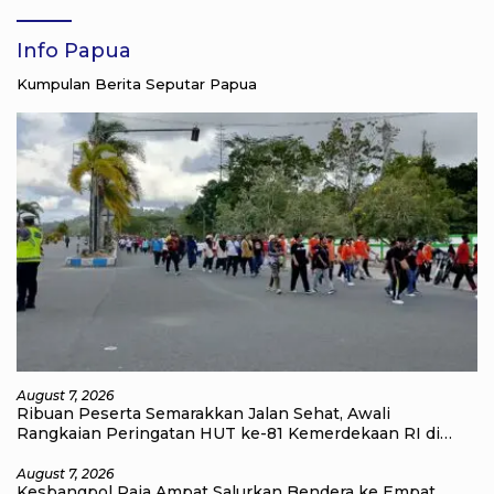
Info Papua
Kumpulan Berita Seputar Papua
August 7, 2026
Ribuan Peserta Semarakkan Jalan Sehat, Awali
Rangkaian Peringatan HUT ke-81 Kemerdekaan RI di
Raja Ampat
August 7, 2026
Kesbangpol Raja Ampat Salurkan Bendera ke Empat