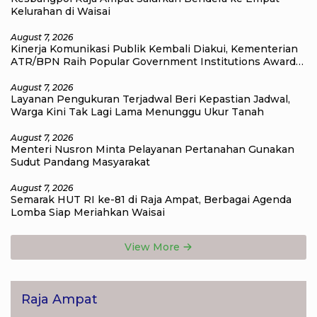
Kelurahan di Waisai
August 7, 2026
Kinerja Komunikasi Publik Kembali Diakui, Kementerian
ATR/BPN Raih Popular Government Institutions Award
2026
August 7, 2026
Layanan Pengukuran Terjadwal Beri Kepastian Jadwal,
Warga Kini Tak Lagi Lama Menunggu Ukur Tanah
August 7, 2026
Menteri Nusron Minta Pelayanan Pertanahan Gunakan
Sudut Pandang Masyarakat
August 7, 2026
Semarak HUT RI ke-81 di Raja Ampat, Berbagai Agenda
Lomba Siap Meriahkan Waisai
View More
Raja Ampat