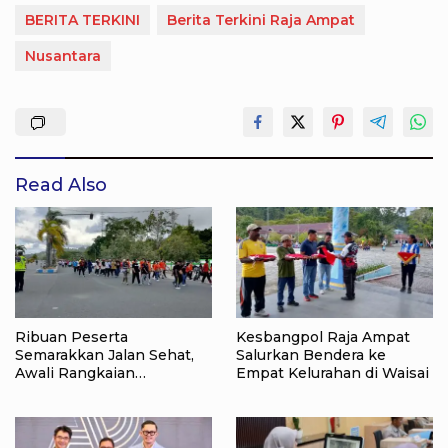
BERITA TERKINI
Berita Terkini Raja Ampat
Nusantara
Read Also
Ribuan Peserta
Kesbangpol Raja Ampat
Semarakkan Jalan Sehat,
Salurkan Bendera ke
Awali Rangkaian
Empat Kelurahan di Waisai
Peringatan HUT ke-81
Kemerdekaan RI di Raja
Ampat