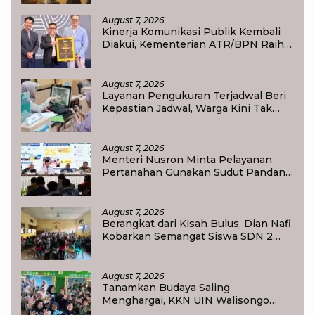
Pendidikan Anak
August 7, 2026
Kinerja Komunikasi Publik Kembali
Diakui, Kementerian ATR/BPN Raih
Popular Government Institutions
Award 2026
August 7, 2026
Layanan Pengukuran Terjadwal Beri
Kepastian Jadwal, Warga Kini Tak
Lagi Lama Menunggu Ukur Tanah
August 7, 2026
Menteri Nusron Minta Pelayanan
Pertanahan Gunakan Sudut Pandang
Masyarakat
August 7, 2026
Berangkat dari Kisah Bulus, Dian Nafi
Kobarkan Semangat Siswa SDN 2
Tlogoweru untuk Melanjutkan
Pendidikan
August 7, 2026
Tanamkan Budaya Saling
Menghargai, KKN UIN Walisongo
Edukasi 50 Siswa MI Muabbidin