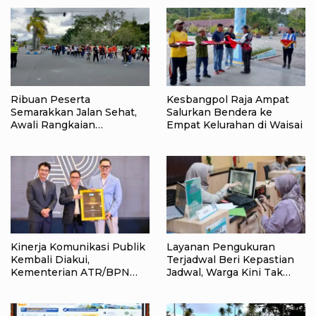
Ribuan Peserta
Kesbangpol Raja Ampat
Semarakkan Jalan Sehat,
Salurkan Bendera ke
Awali Rangkaian
Empat Kelurahan di Waisai
Peringatan HUT ke-81
Kemerdekaan RI di Raja
Ampat
Kinerja Komunikasi Publik
Layanan Pengukuran
Kembali Diakui,
Terjadwal Beri Kepastian
Kementerian ATR/BPN
Jadwal, Warga Kini Tak
Raih Popular Government
Lagi Lama Menunggu Ukur
Institutions Award 2026
Tanah