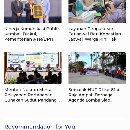
Kinerja Komunikasi Publik
Layanan Pengukuran
Kembali Diakui,
Terjadwal Beri Kepastian
Kementerian ATR/BPN
Jadwal, Warga Kini Tak
Raih Popular Government
Lagi Lama Menunggu Ukur
Institutions Award 2026
Tanah
Menteri Nusron Minta
Semarak HUT RI ke-81 di
Pelayanan Pertanahan
Raja Ampat, Berbagai
Gunakan Sudut Pandang
Agenda Lomba Siap
Masyarakat
Meriahkan Waisai
Recommendation for You