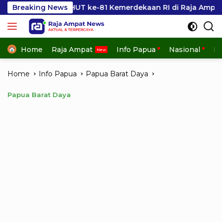
Skip
n HUT ke-81 Kemerdekaan RI di Raja Ampat
Breaking News
Kesbangpo
to
content
Home
Raja Ampat
Info Papua
Nasional
In
Home
Info Papua
Papua Barat Daya
Papua Barat Daya