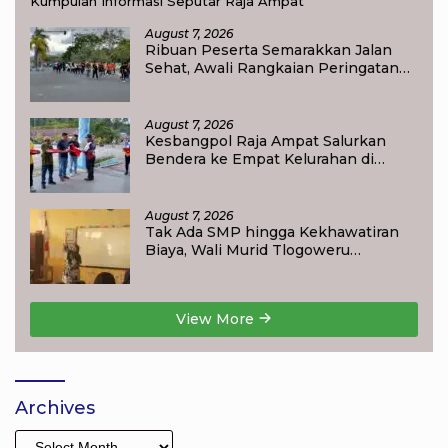
Kumpulan Informasi Seputar Raja Ampat
August 7, 2026
Ribuan Peserta Semarakkan Jalan
Sehat, Awali Rangkaian Peringatan
HUT ke-81 Kemerdekaan RI di Raja
Ampat
August 7, 2026
Kesbangpol Raja Ampat Salurkan
Bendera ke Empat Kelurahan di
Waisai
August 7, 2026
Tak Ada SMP hingga Kekhawatiran
Biaya, Wali Murid Tlogoweru
Didorong Tak Menyerah pada
Pendidikan Anak
View More
Archives
Archives