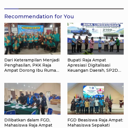
Sampah di Pantai WTC
Recommendation for You
Dari Keterampilan Menjadi
Bupati Raja Ampat
Penghasilan, PKK Raja
Apresiasi Digitalisasi
Ampat Dorong Ibu Rumah
Keuangan Daerah, SP2D
Tangga Bangkitkan
Online dan KKPD Dinilai
Ekonomi Keluarga
Perkuat Tata Kelola APBD
Dilibatkan dalam FGD,
FGD Beasiswa Raja Ampat:
Mahasiswa Raja Ampat
Mahasiswa Sepakati