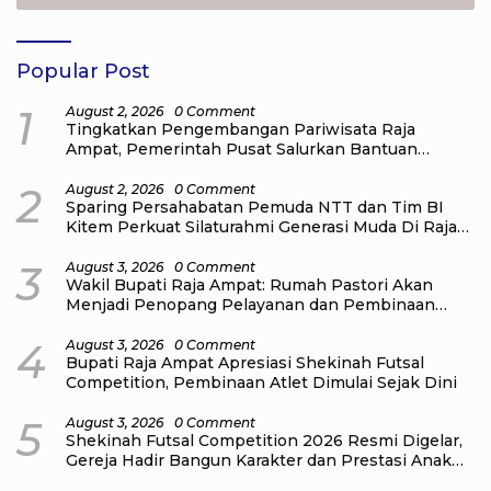
Popular Post
1
August 2, 2026
0 Comment
Tingkatkan Pengembangan Pariwisata Raja
Ampat, Pemerintah Pusat Salurkan Bantuan
kepada Pengelola Homestay di Kampung Go
Distrik Tiplol Mayalibit
2
August 2, 2026
0 Comment
Sparing Persahabatan Pemuda NTT dan Tim BI
Kitem Perkuat Silaturahmi Generasi Muda Di Raja
Ampat
3
August 3, 2026
0 Comment
Wakil Bupati Raja Ampat: Rumah Pastori Akan
Menjadi Penopang Pelayanan dan Pembinaan
Jemaat
4
August 3, 2026
0 Comment
Bupati Raja Ampat Apresiasi Shekinah Futsal
Competition, Pembinaan Atlet Dimulai Sejak Dini
5
August 3, 2026
0 Comment
Shekinah Futsal Competition 2026 Resmi Digelar,
Gereja Hadir Bangun Karakter dan Prestasi Anak
Muda