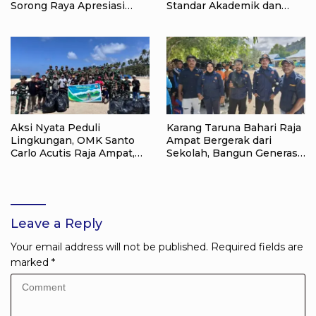
Sorong Raya Apresiasi
Standar Akademik dan
Komitmen Dinas
Administrasi
Pendidikan Raja Ampat
Aksi Nyata Peduli
Karang Taruna Bahari Raja
Lingkungan, OMK Santo
Ampat Bergerak dari
Carlo Acutis Raja Ampat,
Sekolah, Bangun Generasi
Kumpulkan 40 Kantong
Peduli Lingkungan
Sampah di Pantai WTC
Leave a Reply
Your email address will not be published.
Required fields are
marked
*