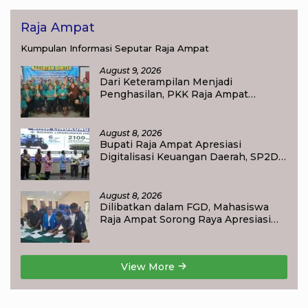
Raja Ampat
Kumpulan Informasi Seputar Raja Ampat
August 9, 2026
Dari Keterampilan Menjadi
Penghasilan, PKK Raja Ampat
Dorong Ibu Rumah Tangga
Bangkitkan Ekonomi Keluarga
August 8, 2026
Bupati Raja Ampat Apresiasi
Digitalisasi Keuangan Daerah, SP2D
Online dan KKPD Dinilai Perkuat
Tata Kelola APBD
August 8, 2026
Dilibatkan dalam FGD, Mahasiswa
Raja Ampat Sorong Raya Apresiasi
Komitmen Dinas Pendidikan Raja
Ampat
View More