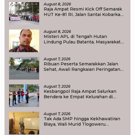
August 8, 2026
Raja Ampat Resmi Kick Off Semarak
HUT Ke-81 RI, Jalan Santai Kobarkan
Semangat Persatuan dan
Nasionalisme
August 8, 2026
Misteri APL di Tengah Hutan
Lindung Pulau Batanta, Masyarakat
Pertanyakan Status Tata Ruang di
Raja Ampat
August 7, 2026
Ribuan Peserta Semarakkan Jalan
Sehat, Awali Rangkaian Peringatan
HUT ke-81 Kemerdekaan RI di Raja
Ampat
August 7, 2026
Kesbangpol Raja Ampat Salurkan
Bendera ke Empat Kelurahan di
Waisai
August 7, 2026
Tak Ada SMP hingga Kekhawatiran
Biaya, Wali Murid Tlogoweru
Didorong Tak Menyerah pada
Pendidikan Anak