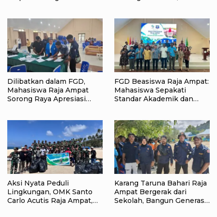
Tangga Bangkitkan
Online dan KKPD Dinilai
Ekonomi Keluarga
Perkuat Tata Kelola APBD
Dilibatkan dalam FGD,
FGD Beasiswa Raja Ampat:
Mahasiswa Raja Ampat
Mahasiswa Sepakati
Sorong Raya Apresiasi
Standar Akademik dan
Komitmen Dinas
Administrasi
Pendidikan Raja Ampat
Aksi Nyata Peduli
Karang Taruna Bahari Raja
Lingkungan, OMK Santo
Ampat Bergerak dari
Carlo Acutis Raja Ampat,
Sekolah, Bangun Generasi
Kumpulkan 40 Kantong
Peduli Lingkungan