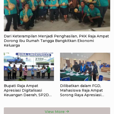
Dari Keterampilan Menjadi Penghasilan, PKK Raja Ampat
Dorong Ibu Rumah Tangga Bangkitkan Ekonomi
Keluarga
Bupati Raja Ampat
Dilibatkan dalam FGD,
Apresiasi Digitalisasi
Mahasiswa Raja Ampat
Keuangan Daerah, SP2D
Sorong Raya Apresiasi
Online dan KKPD Dinilai
Komitmen Dinas
Perkuat Tata Kelola APBD
Pendidikan Raja Ampat
View More