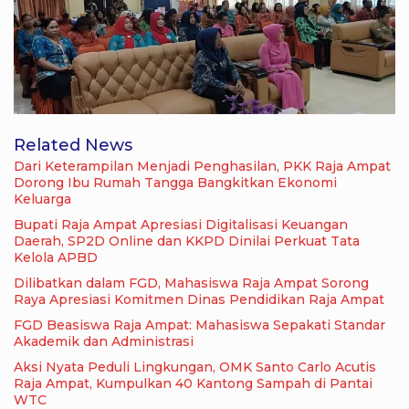
Related News
Dari Keterampilan Menjadi Penghasilan, PKK Raja Ampat
Dorong Ibu Rumah Tangga Bangkitkan Ekonomi
Keluarga
Bupati Raja Ampat Apresiasi Digitalisasi Keuangan
Daerah, SP2D Online dan KKPD Dinilai Perkuat Tata
Kelola APBD
Dilibatkan dalam FGD, Mahasiswa Raja Ampat Sorong
Raya Apresiasi Komitmen Dinas Pendidikan Raja Ampat
FGD Beasiswa Raja Ampat: Mahasiswa Sepakati Standar
Akademik dan Administrasi
Aksi Nyata Peduli Lingkungan, OMK Santo Carlo Acutis
Raja Ampat, Kumpulkan 40 Kantong Sampah di Pantai
WTC