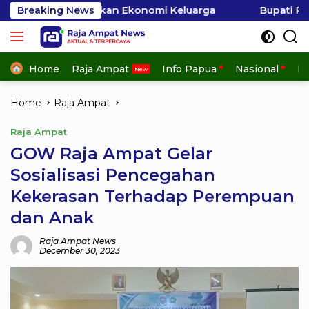
Skip
kan Ekonomi Keluarga
Breaking News
Bupati Raja Ampat Apresiasi D
to
content
Home
Raja Ampat
Info Papua
Nasional
In
Home
Raja Ampat
Raja Ampat
GOW Raja Ampat Gelar
Sosialisasi Pencegahan
Kekerasan Terhadap Perempuan
dan Anak
Raja Ampat News
December 30, 2023