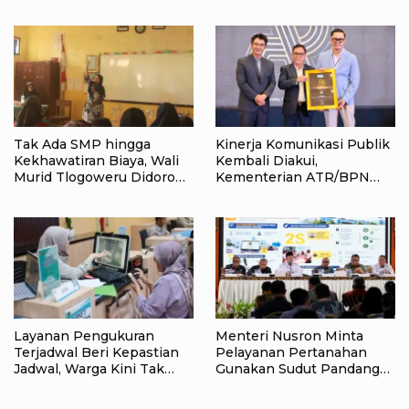
Peringatan HUT ke-81
Kemerdekaan RI di Raja
Ampat
Tak Ada SMP hingga
Kinerja Komunikasi Publik
Kekhawatiran Biaya, Wali
Kembali Diakui,
Murid Tlogoweru Didorong
Kementerian ATR/BPN
Tak Menyerah pada
Raih Popular Government
Pendidikan Anak
Institutions Award 2026
Layanan Pengukuran
Menteri Nusron Minta
Terjadwal Beri Kepastian
Pelayanan Pertanahan
Jadwal, Warga Kini Tak
Gunakan Sudut Pandang
Lagi Lama Menunggu Ukur
Masyarakat
Tanah