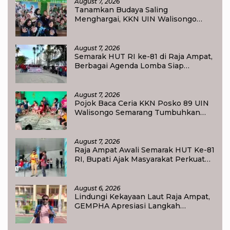
August 7, 2026
Tanamkan Budaya Saling
Menghargai, KKN UIN Walisongo
Edukasi 50 Siswa MI Muabbidin
tentang Bahaya Bullying
August 7, 2026
Semarak HUT RI ke-81 di Raja Ampat,
Berbagai Agenda Lomba Siap
Meriahkan Waisai
August 7, 2026
Pojok Baca Ceria KKN Posko 89 UIN
Walisongo Semarang Tumbuhkan
Minat Baca Anak Desa Sukorejo
August 7, 2026
Raja Ampat Awali Semarak HUT Ke-81
RI, Bupati Ajak Masyarakat Perkuat
Nasionalisme
August 6, 2026
Lindungi Kekayaan Laut Raja Ampat,
GEMPHA Apresiasi Langkah
Ditpolairud Polda Papua Barat Daya