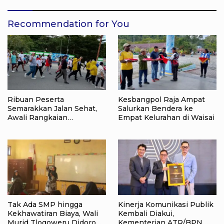
Recommendation for You
Ribuan Peserta
Kesbangpol Raja Ampat
Semarakkan Jalan Sehat,
Salurkan Bendera ke
Awali Rangkaian
Empat Kelurahan di Waisai
Peringatan HUT ke-81
Kemerdekaan RI di Raja
Ampat
Tak Ada SMP hingga
Kinerja Komunikasi Publik
Kekhawatiran Biaya, Wali
Kembali Diakui,
Murid Tlogoweru Didorong
Kementerian ATR/BPN