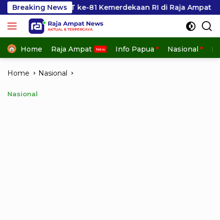
Skip
n HUT ke-81 Kemerdekaan RI di Raja Ampat
Breaking News
Kesbangp
to
content
Home
Raja Ampat
Info Papua
Nasional
In
Home
Nasional
Nasional