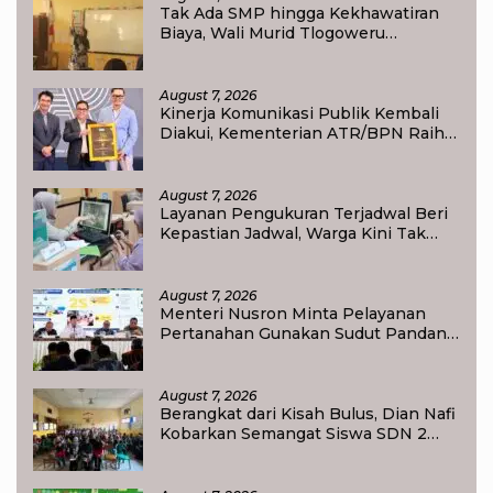
Tak Ada SMP hingga Kekhawatiran
Biaya, Wali Murid Tlogoweru
Didorong Tak Menyerah pada
Pendidikan Anak
August 7, 2026
Kinerja Komunikasi Publik Kembali
Diakui, Kementerian ATR/BPN Raih
Popular Government Institutions
Award 2026
August 7, 2026
Layanan Pengukuran Terjadwal Beri
Kepastian Jadwal, Warga Kini Tak
Lagi Lama Menunggu Ukur Tanah
August 7, 2026
Menteri Nusron Minta Pelayanan
Pertanahan Gunakan Sudut Pandang
Masyarakat
August 7, 2026
Berangkat dari Kisah Bulus, Dian Nafi
Kobarkan Semangat Siswa SDN 2
Tlogoweru untuk Melanjutkan
Pendidikan