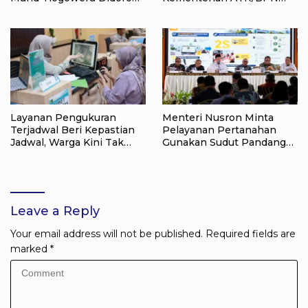
Tak Menyerah pada
Raih Popular Government
Pendidikan Anak
Institutions Award 2026
Layanan Pengukuran
Menteri Nusron Minta
Terjadwal Beri Kepastian
Pelayanan Pertanahan
Jadwal, Warga Kini Tak
Gunakan Sudut Pandang
Lagi Lama Menunggu Ukur
Masyarakat
Tanah
Leave a Reply
Your email address will not be published.
Required fields are
marked
*