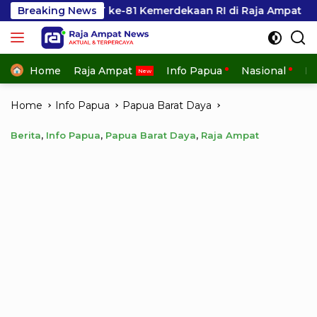
Skip
e-81 Kemerdekaan RI di Raja Ampat
Breaking News
Kesbangpol Raja
to
content
Home
Raja Ampat
Info Papua
Nasional
In
Home
Info Papua
Papua Barat Daya
Berita
,
Info Papua
,
Papua Barat Daya
,
Raja Ampat