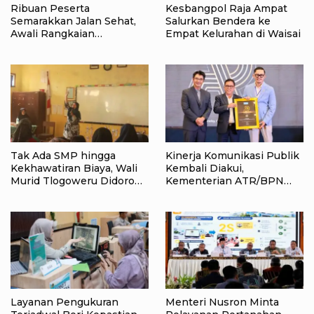
Ribuan Peserta
Kesbangpol Raja Ampat
Semarakkan Jalan Sehat,
Salurkan Bendera ke
Awali Rangkaian
Empat Kelurahan di Waisai
Peringatan HUT ke-81
Kemerdekaan RI di Raja
Ampat
Tak Ada SMP hingga
Kinerja Komunikasi Publik
Kekhawatiran Biaya, Wali
Kembali Diakui,
Murid Tlogoweru Didorong
Kementerian ATR/BPN
Tak Menyerah pada
Raih Popular Government
Pendidikan Anak
Institutions Award 2026
Layanan Pengukuran
Menteri Nusron Minta