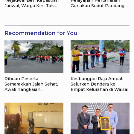
Terjadwal Beri Kepastian
Pelayanan Pertanahan
Jadwal, Warga Kini Tak
Gunakan Sudut Pandang
Lagi Lama Menunggu Ukur
Masyarakat
Tanah
Recommendation for You
Ribuan Peserta
Kesbangpol Raja Ampat
Semarakkan Jalan Sehat,
Salurkan Bendera ke
Awali Rangkaian
Empat Kelurahan di Waisai
Peringatan HUT ke-81
Kemerdekaan RI di Raja
Ampat