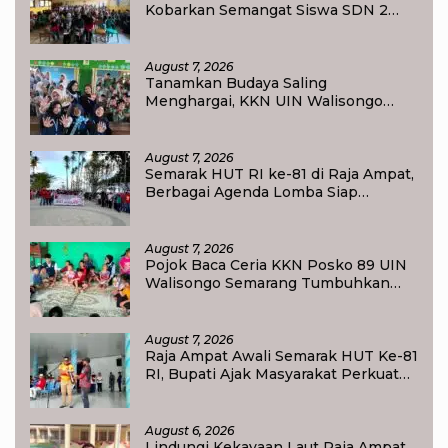
Kobarkan Semangat Siswa SDN 2
Tlogoweru untuk Melanjutkan
Pendidikan
August 7, 2026
Tanamkan Budaya Saling
Menghargai, KKN UIN Walisongo
Edukasi 50 Siswa MI Muabbidin
tentang Bahaya Bullying
August 7, 2026
Semarak HUT RI ke-81 di Raja Ampat,
Berbagai Agenda Lomba Siap
Meriahkan Waisai
August 7, 2026
Pojok Baca Ceria KKN Posko 89 UIN
Walisongo Semarang Tumbuhkan
Minat Baca Anak Desa Sukorejo
August 7, 2026
Raja Ampat Awali Semarak HUT Ke-81
RI, Bupati Ajak Masyarakat Perkuat
Nasionalisme
August 6, 2026
Lindungi Kekayaan Laut Raja Ampat,