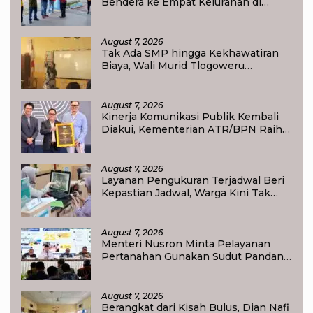
Bendera ke Empat Kelurahan di
Waisai
August 7, 2026
Tak Ada SMP hingga Kekhawatiran
Biaya, Wali Murid Tlogoweru
Didorong Tak Menyerah pada
Pendidikan Anak
August 7, 2026
Kinerja Komunikasi Publik Kembali
Diakui, Kementerian ATR/BPN Raih
Popular Government Institutions
Award 2026
August 7, 2026
Layanan Pengukuran Terjadwal Beri
Kepastian Jadwal, Warga Kini Tak
Lagi Lama Menunggu Ukur Tanah
August 7, 2026
Menteri Nusron Minta Pelayanan
Pertanahan Gunakan Sudut Pandang
Masyarakat
August 7, 2026
Berangkat dari Kisah Bulus, Dian Nafi