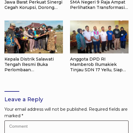
Jawa Barat Perkuat Sinergi
SMA Negeri 9 Raja Ampat
Cegah Korupsi, Dorong
Perlihatkan Transformasi
Tata Kelola Pertanahan
Pendidikan
dan Ekonomi Daerah
Kepala Distrik Salawati
Anggota DPD RI
Tengah Resmi Buka
Mamberob Rumakiek
Perlombaan
Tinjau SDN 17 Yellu, Siap
menyongsong HUT RI ke-
Bantu Kebutuhan Siswa
81, Sportivitas Jadi Pesan
Baru dan Anak Kurang
Utama
Mampu
Leave a Reply
Your email address will not be published.
Required fields are
marked
*