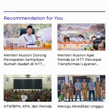
menyongsong HUT RI ke-
Bantu Kebutuhan Siswa
81, Sportivitas Jadi Pesan
Baru dan Anak Kurang
Utama
Mampu
Recommendation for You
Menteri Nusron Dorong
Menteri Nusron Ajak
Percepatan Sertipikasi
Pemda se-NTT Percepat
Rumah Ibadah di NTT,
Transformasi Layanan
Target Jadi Kado Natal bagi
Pertanahan, Target
Masyarakat
Pengukuran Tanah Selesai
12 Hari
ATR/BPN, KPK, dan Pemda
Menuju Akreditasi Unggul,