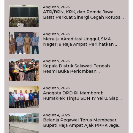
Tanah Selesai 12 Hari
August 5, 2026
ATR/BPN, KPK, dan Pemda Jawa
Barat Perkuat Sinergi Cegah Korupsi,
Dorong Tata Kelola Pertanahan dan
Ekonomi Daerah
August 5, 2026
Menuju Akreditasi Unggul, SMA
Negeri 9 Raja Ampat Perlihatkan
Transformasi Pendidikan
August 5, 2026
Kepala Distrik Salawati Tengah
Resmi Buka Perlombaan
menyongsong HUT RI ke-81,
Sportivitas Jadi Pesan Utama
August 5, 2026
Anggota DPD RI Mamberob
Rumakiek Tinjau SDN 17 Yellu, Siap
Bantu Kebutuhan Siswa Baru dan
Anak Kurang Mampu
August 4, 2026
Belanja Pegawai Terus Membesar,
Bupati Raja Ampat Ajak PPPK Jaga
Kepercayaan Publik