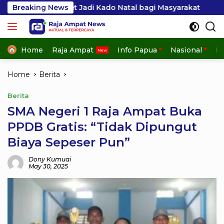
Skip
adi Kado Natal bagi Masyarakat
Breaking News
Menteri Nusron Aja
to
content
Home
Raja Ampat
Info Papua
Nasional
In
Home
Berita
Berita
SMA Negeri 1 Raja Ampat Buka
PPDB Gratis: “Tidak Dipungut
Biaya Sepeser Pun”
Dony Kumuai
May 30, 2025