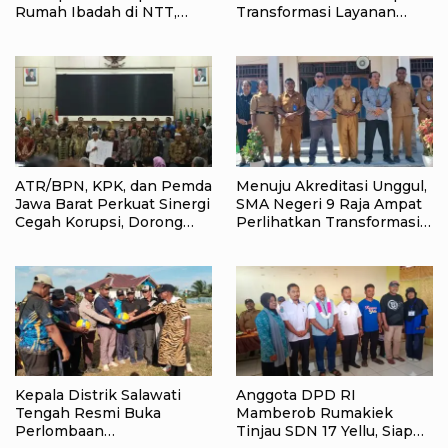
Rumah Ibadah di NTT,
Transformasi Layanan
Target Jadi Kado Natal bagi
Pertanahan, Target
Masyarakat
Pengukuran Tanah Selesai
12 Hari
ATR/BPN, KPK, dan Pemda
Menuju Akreditasi Unggul,
Jawa Barat Perkuat Sinergi
SMA Negeri 9 Raja Ampat
Cegah Korupsi, Dorong
Perlihatkan Transformasi
Tata Kelola Pertanahan
Pendidikan
dan Ekonomi Daerah
Kepala Distrik Salawati
Anggota DPD RI
Tengah Resmi Buka
Mamberob Rumakiek
Perlombaan
Tinjau SDN 17 Yellu, Siap