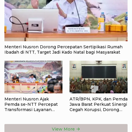
Menteri Nusron Dorong Percepatan Sertipikasi Rumah
Ibadah di NTT, Target Jadi Kado Natal bagi Masyarakat
Menteri Nusron Ajak
ATR/BPN, KPK, dan Pemda
Pemda se-NTT Percepat
Jawa Barat Perkuat Sinergi
Transformasi Layanan
Cegah Korupsi, Dorong
Pertanahan, Target
Tata Kelola Pertanahan
Pengukuran Tanah Selesai
dan Ekonomi Daerah
12 Hari
View More