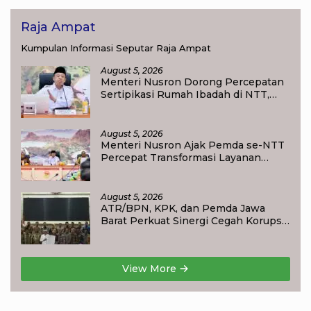
Raja Ampat
Kumpulan Informasi Seputar Raja Ampat
August 5, 2026
Menteri Nusron Dorong Percepatan
Sertipikasi Rumah Ibadah di NTT,
Target Jadi Kado Natal bagi
Masyarakat
August 5, 2026
Menteri Nusron Ajak Pemda se-NTT
Percepat Transformasi Layanan
Pertanahan, Target Pengukuran
Tanah Selesai 12 Hari
August 5, 2026
ATR/BPN, KPK, dan Pemda Jawa
Barat Perkuat Sinergi Cegah Korupsi,
Dorong Tata Kelola Pertanahan dan
Ekonomi Daerah
View More