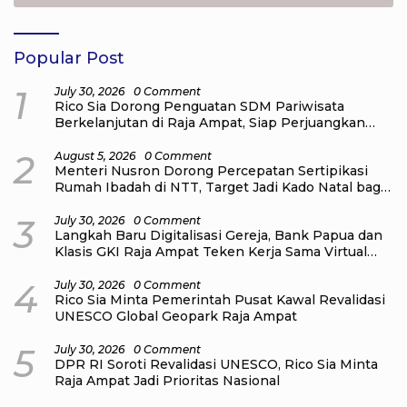
Popular Post
1
July 30, 2026
0 Comment
Rico Sia Dorong Penguatan SDM Pariwisata
Berkelanjutan di Raja Ampat, Siap Perjuangkan
Program Nasional untuk Pelaku Wisata
2
August 5, 2026
0 Comment
Menteri Nusron Dorong Percepatan Sertipikasi
Rumah Ibadah di NTT, Target Jadi Kado Natal bagi
Masyarakat
3
July 30, 2026
0 Comment
Langkah Baru Digitalisasi Gereja, Bank Papua dan
Klasis GKI Raja Ampat Teken Kerja Sama Virtual
Account
4
July 30, 2026
0 Comment
Rico Sia Minta Pemerintah Pusat Kawal Revalidasi
UNESCO Global Geopark Raja Ampat
5
July 30, 2026
0 Comment
DPR RI Soroti Revalidasi UNESCO, Rico Sia Minta
Raja Ampat Jadi Prioritas Nasional