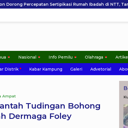
ipikasi Rumah Ibadah di NTT, Target Jadi Kado Natal bagi 
pua
Nasional
Info Pemilu
Olahraga
Artike
r Distrik
Kabar Kampung
Galeri
Advetorial
Abo
B
a Ampat
Ku
Bantah Tudingan Bohong
nah Dermaga Foley