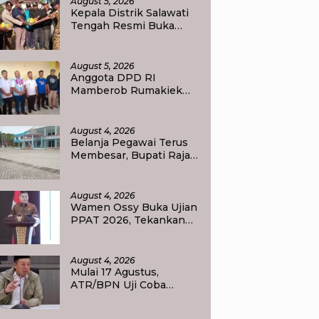
August 5, 2026
Kepala Distrik Salawati
Tengah Resmi Buka
Perlombaan
menyongsong HUT RI
ke-81, Sportivitas Jadi
August 5, 2026
Pesan Utama
Anggota DPD RI
Mamberob Rumakiek
Tinjau SDN 17 Yellu, Siap
Bantu Kebutuhan Siswa
Baru dan Anak Kurang
August 4, 2026
Mampu
Belanja Pegawai Terus
Membesar, Bupati Raja
Ampat Ajak PPPK Jaga
Kepercayaan Publik
August 4, 2026
Wamen Ossy Buka Ujian
PPAT 2026, Tekankan
Pentingnya Integritas
dan Profesionalisme
dalam Layanan
August 4, 2026
Pertanahan
Mulai 17 Agustus,
ATR/BPN Uji Coba
Layanan Balik Nama
Tuntas Maksimal 10 Hari