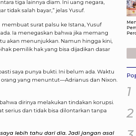
ara tiga lainnya diam. Ini uang negara,
r tidak salah bayar,” jelas Yusuf.
Men
 membuat surat palsu ke Istana, Yusuf
Pem
ada. Ia menegaskan bahwa jika memang
Per
Tra
entu akan menunjukkan. Namun hingga kini,
Lay
ihak pemilik hak yang bisa dijadikan dasar
Per
Pen
Sele
pasti saya punya bukti. Ini belum ada. Waktu
Pop
a orang yang menuntut—Adrianus dan Nixon.
1
ahwa dirinya melakukan tindakan korupsi.
2
t serius dan tidak bisa dilontarkan tanpa
3
saya lebih tahu dari dia. Jadi jangan asal