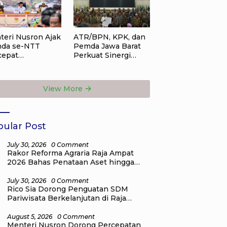
teri Nusron Ajak
ATR/BPN, KPK, dan
da se-NTT
Pemda Jawa Barat
cepat
Perkuat Sinergi
nsformasi
Cegah Korupsi,
anan
Dorong Tata Kelola
tanahan, Target
Pertanahan dan
View More
gukuran Tanah
Ekonomi Daerah
sai 12 Hari
ular Post
July 30, 2026
0 Comment
Rakor Reforma Agraria Raja Ampat
2026 Bahas Penataan Aset hingga
Penyelesaian Permukiman dalam
Kawasan Hutan
July 30, 2026
0 Comment
Rico Sia Dorong Penguatan SDM
Pariwisata Berkelanjutan di Raja
Ampat, Siap Perjuangkan Program
Nasional untuk Pelaku Wisata
August 5, 2026
0 Comment
Menteri Nusron Dorong Percepatan