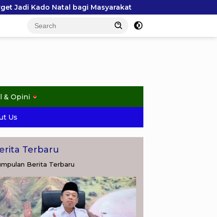
Masyarakat
Menteri Nusron Ajak Pemda se-NTT Perce
l & Opini
ut Us
erita Terbaru
mpulan Berita Terbaru