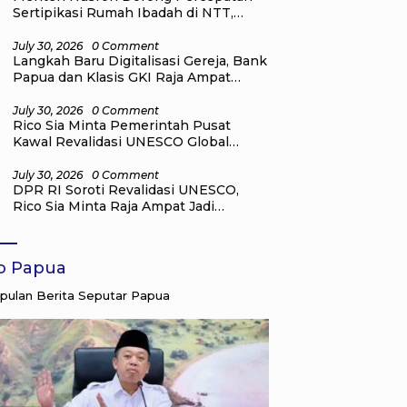
Sertipikasi Rumah Ibadah di NTT,
Target Jadi Kado Natal bagi
Masyarakat
July 30, 2026
0 Comment
Langkah Baru Digitalisasi Gereja, Bank
Papua dan Klasis GKI Raja Ampat
Teken Kerja Sama Virtual Account
July 30, 2026
0 Comment
Rico Sia Minta Pemerintah Pusat
Kawal Revalidasi UNESCO Global
Geopark Raja Ampat
July 30, 2026
0 Comment
DPR RI Soroti Revalidasi UNESCO,
Rico Sia Minta Raja Ampat Jadi
Prioritas Nasional
fo Papua
ulan Berita Seputar Papua