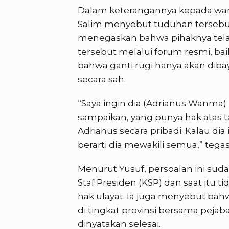
Dalam keterangannya kepada warta
Salim menyebut tuduhan tersebut
menegaskan bahwa pihaknya tela
tersebut melalui forum resmi, bai
bahwa ganti rugi hanya akan diba
secara sah.
“Saya ingin dia (Adrianus Wanma)
sampaikan, yang punya hak atas t
Adrianus secara pribadi. Kalau dia
berarti dia mewakili semua,” tegas
Menurut Yusuf, persoalan ini suda
Staf Presiden (KSP) dan saat itu t
hak ulayat. Ia juga menyebut ba
di tingkat provinsi bersama peja
dinyatakan selesai.