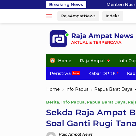
Skip
Menteri Nusron Dorong Percepatan Sert
Breaking News
to
RajaAmpatNews
Indeks
content
Home
Raja Ampat
Info Pa
Peristiwa
Kabar DPRK
Kaba
Home
Info Papua
Papua Barat Daya
Berita
,
Info Papua
,
Papua Barat Daya
,
Raj
Sekda Raja Ampat 
Soal Ganti Rugi Ta
Raja Ampat News