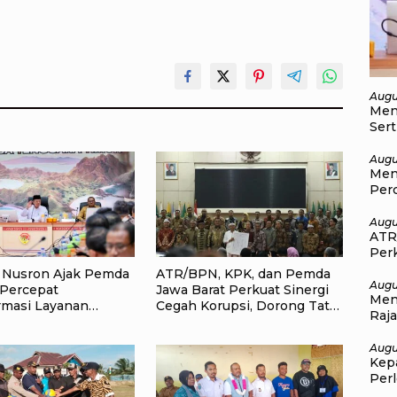
Augu
Men
Sert
Jadi
Augu
Men
Per
Targ
Augu
ATR
Perk
Kel
 Nusron Ajak Pemda
ATR/BPN, KPK, dan Pemda
Augu
Percepat
Jawa Barat Perkuat Sinergi
Menu
rmasi Layanan
Cegah Korupsi, Dorong Tata
Raj
han, Target
Kelola Pertanahan dan
Pen
ran Tanah Selesai
Ekonomi Daerah
Augu
Kep
Per
Spor