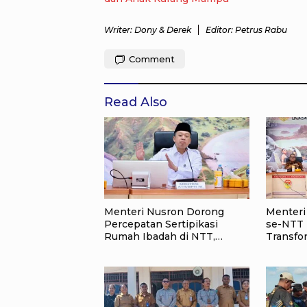
Writer: Dony & Derek
Editor: Petrus Rabu
Comment
Read Also
Menteri Nusron Dorong
Menteri
Percepatan Sertipikasi
se-NTT 
Rumah Ibadah di NTT,
Transfo
Target Jadi Kado Natal bagi
Pertana
Masyarakat
Penguku
12 Hari