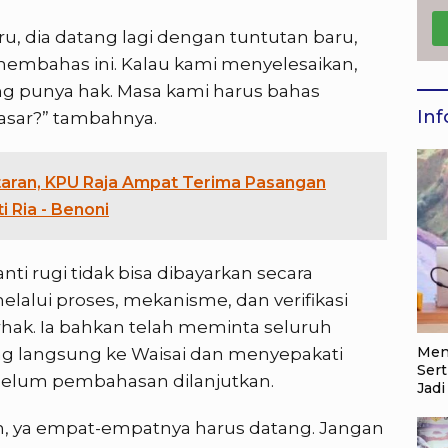
aru, dia datang lagi dengan tuntutan baru,
embahas ini. Kalau kami menyelesaikan,
 punya hak. Masa kami harus bahas
Inf
asar?” tambahnya.
taran, KPU Raja Ampat Terima Pasangan
 Ria - Benoni
i rugi tidak bisa dibayarkan secara
alui proses, mekanisme, dan verifikasi
hak. Ia bahkan telah meminta seluruh
Men
ang langsung ke Waisai dan menyepakati
Sert
ebelum pembahasan dilanjutkan.
Jadi
n, ya empat-empatnya harus datang. Jangan