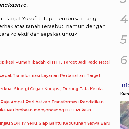
ungkasnya.
4
t, lanjut Yusuf, tetap membuka ruang
berhak atas tanah tersebut, namun dengan
ra kolektif dan sepakat untuk
5
6
pikasi Rumah Ibadah di NTT, Target Jadi Kado Natal
epat Transformasi Layanan Pertanahan, Target
In
kuat Sinergi Cegah Korupsi, Dorong Tata Kelola
Kump
nuju Akreditasi Unggul, SMA Negeri 9 Raja Ampat Perlihatkan Transformasi Pendidikan
Buka Perlombaan menyongsong HUT RI ke-81,
au SDN 17 Yellu, Siap Bantu Kebutuhan Siswa Baru