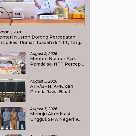
gust 5, 2026
enteri Nusron Dorong Percepatan
rtipikasi Rumah Ibadah di NTT, Target
di Kado Natal bagi Masyarakat
August 5, 2026
Menteri Nusron Ajak
Pemda se-NTT Percepat
Transformasi Layanan
Pertanahan, Target
Pengukuran Tanah
August 5, 2026
Selesai 12 Hari
ATR/BPN, KPK, dan
Pemda Jawa Barat
Perkuat Sinergi Cegah
Korupsi, Dorong Tata
Kelola Pertanahan dan
August 5, 2026
Ekonomi Daerah
Menuju Akreditasi
Unggul, SMA Negeri 9
Raja Ampat Perlihatkan
Transformasi
Pendidikan