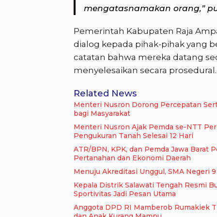
mengatasnamakan orang,” p
Pemerintah Kabupaten Raja Ampa
dialog kepada pihak-pihak yang 
catatan bahwa mereka datang seca
menyelesaikan secara prosedural.
Related News
Menteri Nusron Dorong Percepatan Serti
bagi Masyarakat
Menteri Nusron Ajak Pemda se-NTT Perc
Pengukuran Tanah Selesai 12 Hari
ATR/BPN, KPK, dan Pemda Jawa Barat Per
Pertanahan dan Ekonomi Daerah
Me
Kepala Distrik Salawati Tengah Resmi 
Sportivitas Jadi Pesan Utama
Anggota DPD RI Mamberob Rumakiek Tinj
dan Anak Kurang Mampu