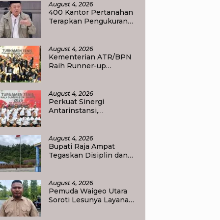
di 15 Kantor Pertanahan
August 4, 2026
400 Kantor Pertanahan
Terapkan Pengukuran
Terjadwal, Menteri
Nusron: Warga Kini
Dapat Kepastian
August 4, 2026
Layanan
Kementerian ATR/BPN
Raih Runner-up
Turnamen Tenis Piala
Gubernur DKI Jakarta
2026
August 4, 2026
Perkuat Sinergi
Antarinstansi,
Kementerian ATR/BPN
Ambil Bagian dalam
Turnamen Tenis Piala
August 4, 2026
Gubernur DKI Jakarta
Bupati Raja Ampat
2026
Tegaskan Disiplin dan
Kinerja P3K, Evaluasi
Berkala Jadi Dasar
Pembinaan Aparatur
August 4, 2026
Pemuda Waigeo Utara
Soroti Lesunya Layanan
Perpustakaan, Desak
Evaluasi Kinerja Petugas