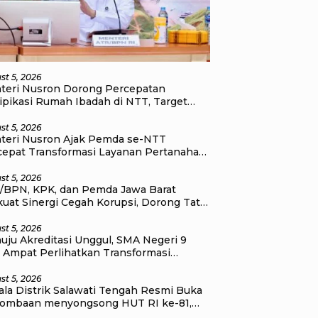
st 5, 2026
teri Nusron Dorong Percepatan
ipikasi Rumah Ibadah di NTT, Target
 Kado Natal bagi Masyarakat
st 5, 2026
teri Nusron Ajak Pemda se-NTT
cepat Transformasi Layanan Pertanahan,
et Pengukuran Tanah Selesai 12 Hari
st 5, 2026
/BPN, KPK, dan Pemda Jawa Barat
uat Sinergi Cegah Korupsi, Dorong Tata
ola Pertanahan dan Ekonomi Daerah
st 5, 2026
ju Akreditasi Unggul, SMA Negeri 9
a Ampat Perlihatkan Transformasi
didikan
st 5, 2026
ala Distrik Salawati Tengah Resmi Buka
lombaan menyongsong HUT RI ke-81,
tivitas Jadi Pesan Utama