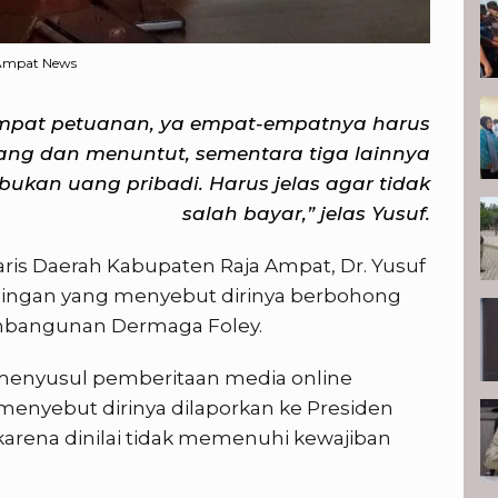
a Ampat News
empat petuanan, ya empat-empatnya harus
ang dan menuntut, sementara tiga lainnya
 bukan uang pribadi. Harus jelas agar tidak
salah bayar,” jelas Yusuf.
aris Daerah Kabupaten Raja Ampat, Dr. Yusuf
dingan yang menyebut dirinya berbohong
pembangunan Dermaga Foley.
menyusul pemberitaan media online
menyebut dirinya dilaporkan ke Presiden
arena dinilai tidak memenuhi kewajiban