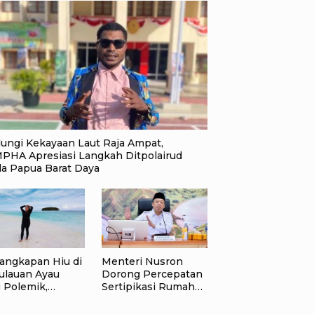
dungi Kekayaan Laut Raja Ampat,
PHA Apresiasi Langkah Ditpolairud
da Papua Barat Daya
angkapan Hiu di
Menteri Nusron
ulauan Ayau
Dorong Percepatan
 Polemik,
Sertipikasi Rumah
andu Wisata:
Ibadah di NTT,
gan Korbankan
Target Jadi Kado