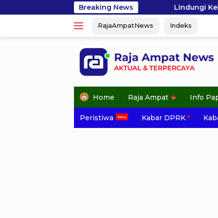
Skip
Lindungi Kekayaan Laut Raja Ampat, G
Breaking News
to
RajaAmpatNews
Indeks
content
Home
Raja Ampat
Info Pa
Peristiwa
Kabar DPRK
Kaba