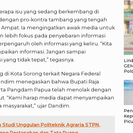
rapa isu yang sedang berkembang di
it dengan pro-kontra tambang yang tengah
ja Ampat. Ia mengingatkan awak media untuk
an lebih fokus pada penyebaran informasi
erpengaruh oleh informasi yang keliru. “Kita
paikan informasi. Jangan sampai
 yang tidak tepat,” tegasnya.
Lin
GEM
Pol
di Kota Sorong terkait Negara Federal
Dandim menegaskan bahwa Bupati Raja
erta Pangdam Papua telah menolak dengan
but. “Kami harap media dapat menyampaikan
a masyarakat,” ujar Dandim.
Pen
Kep
Picu
 Studi Unggulan Politeknik Agraria STPN,
Pem
Jan
idang Pertanahan dan Tata Ruang