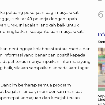
6
ka peluang pekerjaan bagi masyarakat
ggaji sekitar 49 pekerja dengan upah
kan UMR. Ini adalah langkah baik untuk
ningkatkan kesejahteraan masyarakat,”
In
Kump
kan pentingnya kolaborasi antara media dan
informasi yang benar dan positif kepada
a dapat terus menyampaikan informasi yang
ang baik, silakan sampaikan kepada kami agar
 Dandim berharap semua program
t berjalan lancar, memberikan manfaat
Augu
mpercepat kemajuan dan kesejahteraan
Lin
GEM