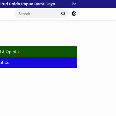
ya
Penangkapan Hiu di Kepulauan Ayau Picu Polemi
l & Opini
ut Us