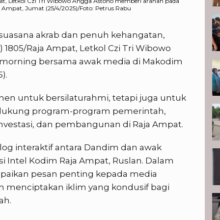
at, Letkol Czi Tri Wibowo Angga Astono memberi arahan pada
Ampat, Jumat (25/4/2025)/Foto: Petrus Rabu
suasana akrab dan penuh kehangatan,
 1805/Raja Ampat, Letkol Czi Tri Wibowo
 morning bersama awak media di Makodim
).
men untuk bersilaturahmi, tetapi juga untuk
dukung program-program pemerintah,
nvestasi, dan pembangunan di Raja Ampat.
alog interaktif antara Dandim dan awak
asi Intel Kodim Raja Ampat, Ruslan. Dalam
paikan pesan penting kepada media
m menciptakan iklim yang kondusif bagi
ah.