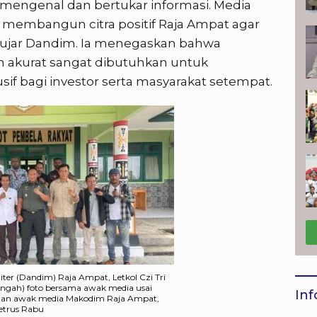
g mengenal dan bertukar informasi. Media
embangun citra positif Raja Ampat agar
i,” ujar Dandim. Ia menegaskan bahwa
 akurat sangat dibutuhkan untuk
f bagi investor serta masyarakat setempat.
iter (Dandim) Raja Ampat, Letkol Czi Tri
ngah) foto bersama awak media usai
Inf
ngan awak media Makodim Raja Ampat,
etrus Rabu