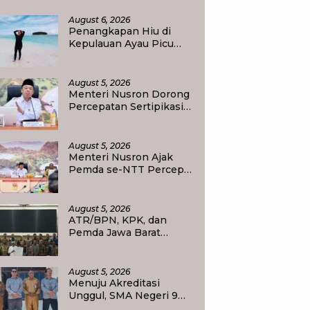
olda Papua Barat Daya
August 6, 2026
Penangkapan Hiu di
Kepulauan Ayau Picu
Polemik, Pemandu
Wisata: Jangan
Korbankan Masa Depan
August 5, 2026
Raja Ampat
Menteri Nusron Dorong
Percepatan Sertipikasi
Rumah Ibadah di NTT,
Target Jadi Kado Natal
bagi Masyarakat
August 5, 2026
Menteri Nusron Ajak
Pemda se-NTT Percepat
Transformasi Layanan
Pertanahan, Target
Pengukuran Tanah
August 5, 2026
Selesai 12 Hari
ATR/BPN, KPK, dan
Pemda Jawa Barat
Perkuat Sinergi Cegah
Korupsi, Dorong Tata
Kelola Pertanahan dan
August 5, 2026
Ekonomi Daerah
Menuju Akreditasi
Unggul, SMA Negeri 9
Raja Ampat Perlihatkan