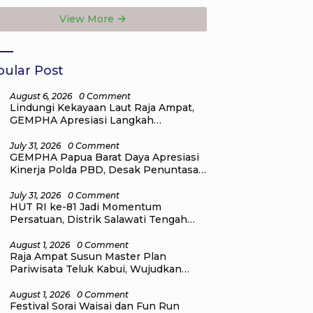
a Depan Raja
Natal bagi
View More
at
Masyarakat
ular Post
August 6, 2026
0 Comment
Lindungi Kekayaan Laut Raja Ampat,
GEMPHA Apresiasi Langkah
Ditpolairud Polda Papua Barat Daya
July 31, 2026
0 Comment
GEMPHA Papua Barat Daya Apresiasi
Kinerja Polda PBD, Desak Penuntasan
Kasus Dugaan Korupsi di Sekretariat
DPR Papua Barat Daya
July 31, 2026
0 Comment
HUT RI ke-81 Jadi Momentum
Persatuan, Distrik Salawati Tengah
Gelar Lomba Olahraga, Seni, dan
Budaya
August 1, 2026
0 Comment
Raja Ampat Susun Master Plan
Pariwisata Teluk Kabui, Wujudkan
Destinasi Wisata Kelas Dunia yang
Berkelanjutan
August 1, 2026
0 Comment
Festival Sorai Waisai dan Fun Run