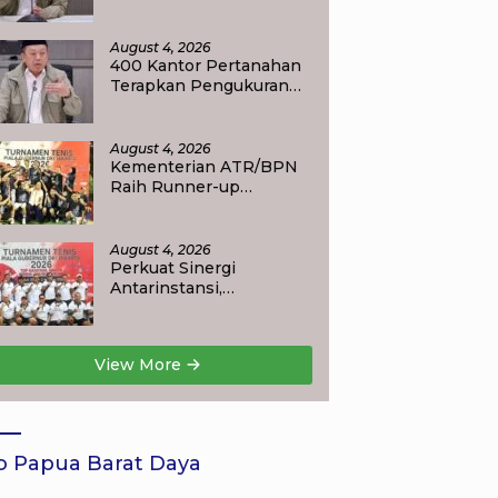
Layanan Balik Nama
Tuntas Maksimal 10 Hari
di 15 Kantor Pertanahan
August 4, 2026
400 Kantor Pertanahan
Terapkan Pengukuran
Terjadwal, Menteri
Nusron: Warga Kini
Dapat Kepastian
August 4, 2026
Layanan
Kementerian ATR/BPN
Raih Runner-up
Turnamen Tenis Piala
Gubernur DKI Jakarta
2026
August 4, 2026
Perkuat Sinergi
Antarinstansi,
Kementerian ATR/BPN
Ambil Bagian dalam
Turnamen Tenis Piala
View More
Gubernur DKI Jakarta
2026
o Papua Barat Daya