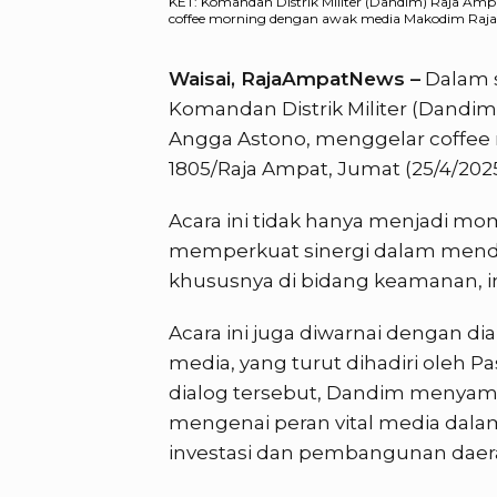
KET: Komandan Distrik Militer (Dandim) Raja Amp
coffee morning dengan awak media Makodim Raja 
Waisai, RajaAmpatNews –
Dalam 
Komandan Distrik Militer (Dandim)
Angga Astono, menggelar coffee
1805/Raja Ampat, Jumat (25/4/2025
Acara ini tidak hanya menjadi mo
memperkuat sinergi dalam men
khususnya di bidang keamanan, i
Acara ini juga diwarnai dengan di
media, yang turut dihadiri oleh P
dialog tersebut, Dandim menyam
mengenai peran vital media dala
investasi dan pembangunan daer