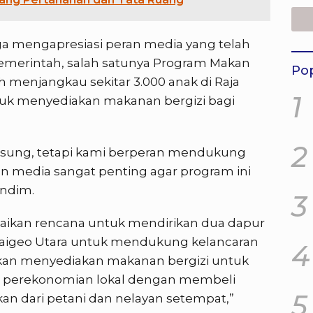
Mas
Amp
ga mengapresiasi peran media yang telah
merintah, salah satunya Program Makan
Pop
lah menjangkau sekitar 3.000 anak di Raja
1
tuk menyediakan makanan bergizi bagi
2
gsung, tetapi kami berperan mendukung
n media sangat penting agar program ini
andim.
3
aikan rencana untuk mendirikan dua dapur
 Waigeo Utara untuk mendukung kelancaran
4
akan menyediakan makanan bergizi untuk
g perekonomian lokal dengan membeli
5
kan dari petani dan nelayan setempat,”