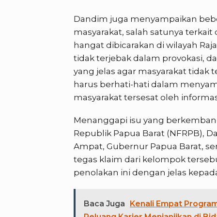
Dandim juga menyampaikan bebe
masyarakat, salah satunya terka
hangat dibicarakan di wilayah Ra
tidak terjebak dalam provokasi, d
yang jelas agar masyarakat tidak t
harus berhati-hati dalam menyam
masyarakat tersesat oleh informasi
Menanggapi isu yang berkembang 
Republik Papua Barat (NFRPB), 
Ampat, Gubernur Papua Barat, s
tegas klaim dari kelompok terse
penolakan ini dengan jelas kepad
Baca Juga
Kenali Empat Program
Peluang Karier Menjanjikan di B