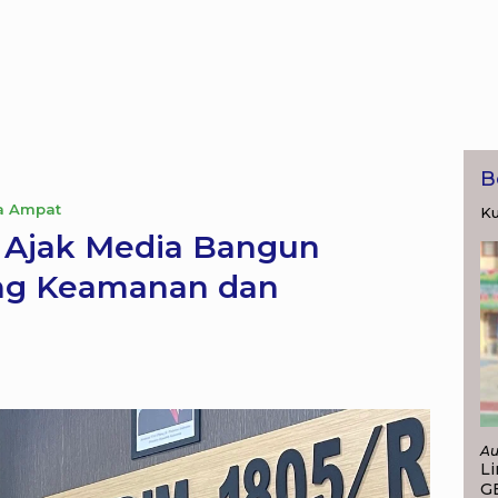
B
a Ampat
Ku
 Ajak Media Bangun
ung Keamanan dan
Au
Li
G