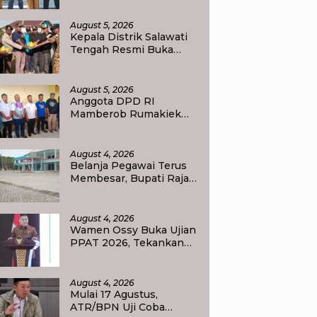
Transformasi
Pendidikan
August 5, 2026
Kepala Distrik Salawati
Tengah Resmi Buka
Perlombaan
menyongsong HUT RI
ke-81, Sportivitas Jadi
August 5, 2026
Pesan Utama
Anggota DPD RI
Mamberob Rumakiek
Tinjau SDN 17 Yellu, Siap
Bantu Kebutuhan Siswa
Baru dan Anak Kurang
August 4, 2026
Mampu
Belanja Pegawai Terus
Membesar, Bupati Raja
Ampat Ajak PPPK Jaga
Kepercayaan Publik
August 4, 2026
Wamen Ossy Buka Ujian
PPAT 2026, Tekankan
Pentingnya Integritas
dan Profesionalisme
dalam Layanan
August 4, 2026
Pertanahan
Mulai 17 Agustus,
ATR/BPN Uji Coba