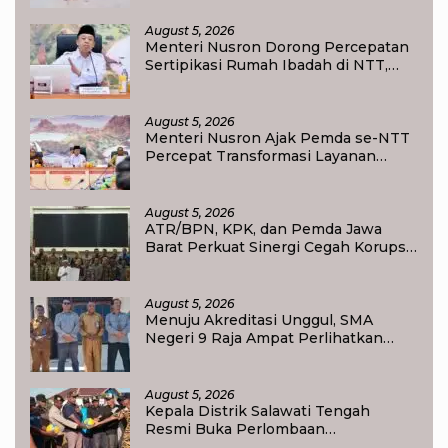
Ampat
August 5, 2026
Menteri Nusron Dorong Percepatan
Sertipikasi Rumah Ibadah di NTT,
Target Jadi Kado Natal bagi
Masyarakat
August 5, 2026
Menteri Nusron Ajak Pemda se-NTT
Percepat Transformasi Layanan
Pertanahan, Target Pengukuran
Tanah Selesai 12 Hari
August 5, 2026
ATR/BPN, KPK, dan Pemda Jawa
Barat Perkuat Sinergi Cegah Korupsi,
Dorong Tata Kelola Pertanahan dan
Ekonomi Daerah
August 5, 2026
Menuju Akreditasi Unggul, SMA
Negeri 9 Raja Ampat Perlihatkan
Transformasi Pendidikan
August 5, 2026
Kepala Distrik Salawati Tengah
Resmi Buka Perlombaan
menyongsong HUT RI ke-81,