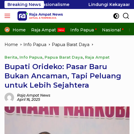
Skip
sionalisme
Breaking News
Lindungi Kekayaan Laut Raja Ampat, GEM
to
content
Home
Raja Ampat
Info Papua
Nasional
In
Home
Info Papua
Papua Barat Daya
Berita
,
Info Papua
,
Papua Barat Daya
,
Raja Ampat
Bupati Orideko: Pasar Baru
Bukan Ancaman, Tapi Peluang
untuk Lebih Sejahtera
Raja Ampat News
April 16, 2025