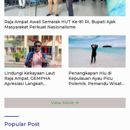
Raja Ampat Awali Semarak HUT Ke-81 RI, Bupati Ajak
Masyarakat Perkuat Nasionalisme
Lindungi Kekayaan Laut
Penangkapan Hiu di
Raja Ampat, GEMPHA
Kepulauan Ayau Picu
Apresiasi Langkah
Polemik, Pemandu Wisata:
Ditpolairud Polda Papua
Jangan Korbankan Masa
Barat Daya
Depan Raja Ampat
View More
Popular Post