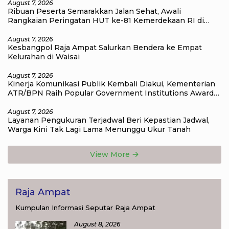
August 7, 2026
Ribuan Peserta Semarakkan Jalan Sehat, Awali
Rangkaian Peringatan HUT ke-81 Kemerdekaan RI di
Raja Ampat
August 7, 2026
Kesbangpol Raja Ampat Salurkan Bendera ke Empat
Kelurahan di Waisai
August 7, 2026
Kinerja Komunikasi Publik Kembali Diakui, Kementerian
ATR/BPN Raih Popular Government Institutions Award
2026
August 7, 2026
Layanan Pengukuran Terjadwal Beri Kepastian Jadwal,
Warga Kini Tak Lagi Lama Menunggu Ukur Tanah
View More
Raja Ampat
Kumpulan Informasi Seputar Raja Ampat
August 8, 2026