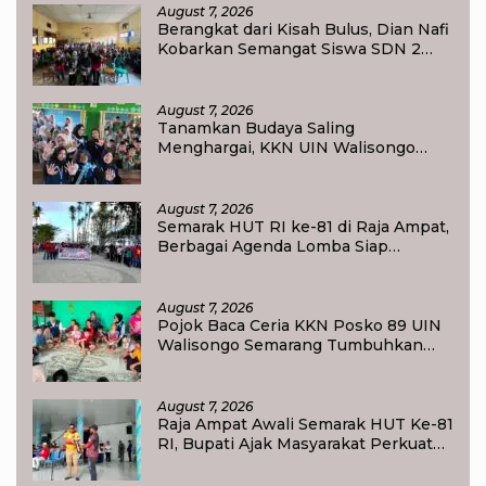
August 7, 2026
Berangkat dari Kisah Bulus, Dian Nafi
Kobarkan Semangat Siswa SDN 2
Tlogoweru untuk Melanjutkan
Pendidikan
August 7, 2026
Tanamkan Budaya Saling
Menghargai, KKN UIN Walisongo
Edukasi 50 Siswa MI Muabbidin
tentang Bahaya Bullying
August 7, 2026
Semarak HUT RI ke-81 di Raja Ampat,
Berbagai Agenda Lomba Siap
Meriahkan Waisai
August 7, 2026
Pojok Baca Ceria KKN Posko 89 UIN
Walisongo Semarang Tumbuhkan
Minat Baca Anak Desa Sukorejo
August 7, 2026
Raja Ampat Awali Semarak HUT Ke-81
RI, Bupati Ajak Masyarakat Perkuat
Nasionalisme