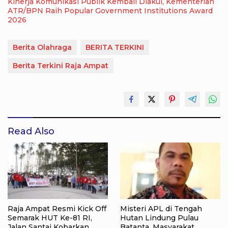
Kinerja Komunikasi Publik Kembali Diakui, Kementerian
ATR/BPN Raih Popular Government Institutions Award
2026
Berita Olahraga
BERITA TERKINI
Berita Terkini Raja Ampat
Read Also
Raja Ampat Resmi Kick Off
Misteri APL di Tengah
Semarak HUT Ke-81 RI,
Hutan Lindung Pulau
Jalan Santai Kobarkan
Batanta, Masyarakat