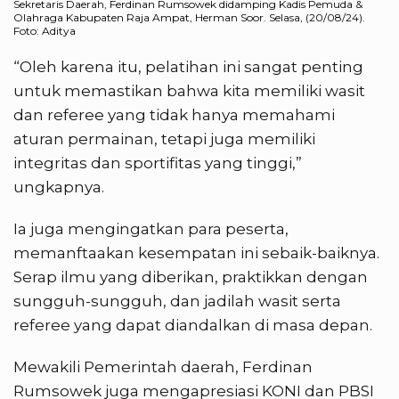
Sekretaris Daerah, Ferdinan Rumsowek didamping Kadis Pemuda &
Olahraga Kabupaten Raja Ampat, Herman Soor. Selasa, (20/08/24).
Foto: Aditya
“Oleh karena itu, pelatihan ini sangat penting
untuk memastikan bahwa kita memiliki wasit
dan referee yang tidak hanya memahami
aturan permainan, tetapi juga memiliki
integritas dan sportifitas yang tinggi,”
ungkapnya.
Ia juga mengingatkan para peserta,
memanftaakan kesempatan ini sebaik-baiknya.
Serap ilmu yang diberikan, praktikkan dengan
sungguh-sungguh, dan jadilah wasit serta
referee yang dapat diandalkan di masa depan.
Mewakili Pemerintah daerah, Ferdinan
Rumsowek juga mengapresiasi KONI dan PBSI