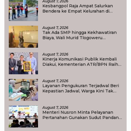
August 7, 2026
Kesbangpol Raja Ampat Salurkan
Bendera ke Empat Kelurahan di
Waisai
August 7, 2026
Tak Ada SMP hingga Kekhawatiran
Biaya, Wali Murid Tlogoweru
Didorong Tak Menyerah pada
Pendidikan Anak
August 7, 2026
Kinerja Komunikasi Publik Kembali
Diakui, Kementerian ATR/BPN Raih
Popular Government Institutions
Award 2026
August 7, 2026
Layanan Pengukuran Terjadwal Beri
Kepastian Jadwal, Warga Kini Tak
Lagi Lama Menunggu Ukur Tanah
August 7, 2026
Menteri Nusron Minta Pelayanan
Pertanahan Gunakan Sudut Pandang
Masyarakat