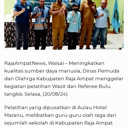
RajaAmpatNews, Waisai – Meningkatkan
kualitas sumber daya manusia, Dinas Pemuda
dan Olahrga Kabupaten Raja Ampat menggelar
kegiatan pelatihan Wasit dan Referee Bulu
tangkis. Selasa, (20/08/24).
Pelatihan yang dipusatkan di Aulau Hotel
Maranu, melibatkan guru-guru olah raga dari
sejumlah sekolah di Kabupaten Raja Ampat