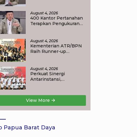
Layanan Balik Nama
Tuntas Maksimal 10 Hari
di 15 Kantor Pertanahan
August 4, 2026
400 Kantor Pertanahan
Terapkan Pengukuran
Terjadwal, Menteri
Nusron: Warga Kini
Dapat Kepastian
August 4, 2026
Layanan
Kementerian ATR/BPN
Raih Runner-up
Turnamen Tenis Piala
Gubernur DKI Jakarta
2026
August 4, 2026
Perkuat Sinergi
Antarinstansi,
Kementerian ATR/BPN
Ambil Bagian dalam
Turnamen Tenis Piala
View More
Gubernur DKI Jakarta
2026
o Papua Barat Daya