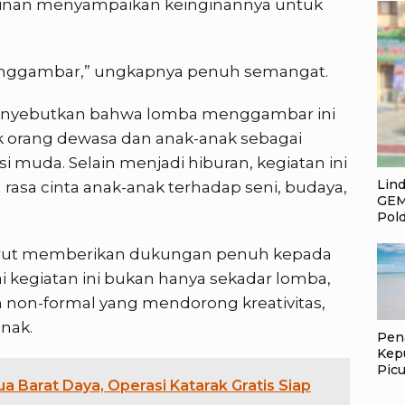
kinan menyampaikan keinginannya untuk
menggambar,” ungkapnya penuh semangat.
5 menyebutkan bahwa lomba menggambar ini
orang dewasa dan anak-anak sebagai
i muda. Selain menjadi hiburan, kegiatan ini
Lin
sa cinta anak-anak terhadap seni, budaya,
GEM
Pol
turut memberikan dukungan penuh kepada
 kegiatan ini bukan hanya sekadar lomba,
 non-formal yang mendorong kreativitas,
anak.
Pen
Kep
Picu
a Barat Daya, Operasi Katarak Gratis Siap
Pem
Jan