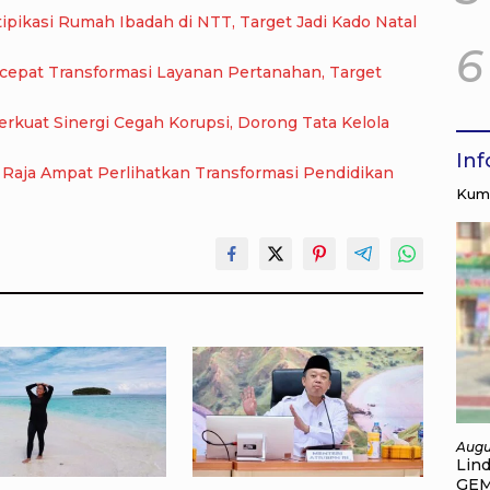
pikasi Rumah Ibadah di NTT, Target Jadi Kado Natal
6
epat Transformasi Layanan Pertanahan, Target
kuat Sinergi Cegah Korupsi, Dorong Tata Kelola
In
nuju Akreditasi Unggul, SMA Negeri 9 Raja Ampat Perlihatkan Transformasi Pendidikan
Kump
Augu
Lin
GEM