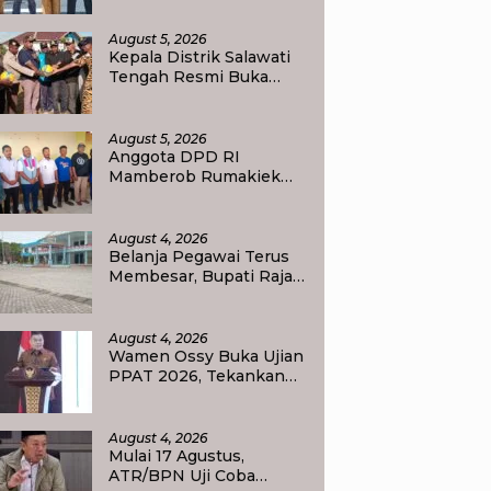
Transformasi
Pendidikan
August 5, 2026
Kepala Distrik Salawati
Tengah Resmi Buka
Perlombaan
menyongsong HUT RI
ke-81, Sportivitas Jadi
August 5, 2026
Pesan Utama
Anggota DPD RI
Mamberob Rumakiek
Tinjau SDN 17 Yellu, Siap
Bantu Kebutuhan Siswa
Baru dan Anak Kurang
August 4, 2026
Mampu
Belanja Pegawai Terus
Membesar, Bupati Raja
Ampat Ajak PPPK Jaga
Kepercayaan Publik
August 4, 2026
Wamen Ossy Buka Ujian
PPAT 2026, Tekankan
Pentingnya Integritas
dan Profesionalisme
dalam Layanan
August 4, 2026
Pertanahan
Mulai 17 Agustus,
ATR/BPN Uji Coba