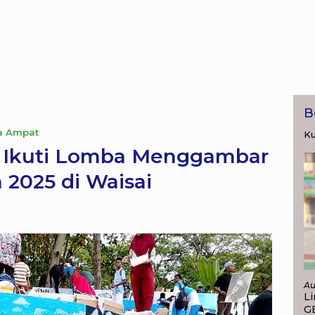
B
a Ampat
Ku
s Ikuti Lomba Menggambar
a 2025 di Waisai
Au
Li
G