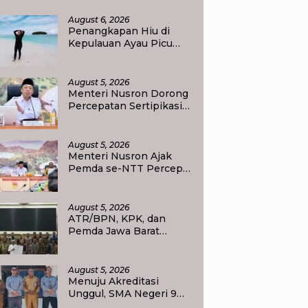
olda Papua Barat Daya
August 6, 2026
Penangkapan Hiu di
Kepulauan Ayau Picu
Polemik, Pemandu
Wisata: Jangan
Korbankan Masa Depan
August 5, 2026
Raja Ampat
Menteri Nusron Dorong
Percepatan Sertipikasi
Rumah Ibadah di NTT,
Target Jadi Kado Natal
bagi Masyarakat
August 5, 2026
Menteri Nusron Ajak
Pemda se-NTT Percepat
Transformasi Layanan
Pertanahan, Target
Pengukuran Tanah
August 5, 2026
Selesai 12 Hari
ATR/BPN, KPK, dan
Pemda Jawa Barat
Perkuat Sinergi Cegah
Korupsi, Dorong Tata
Kelola Pertanahan dan
August 5, 2026
Ekonomi Daerah
Menuju Akreditasi
Unggul, SMA Negeri 9
Raja Ampat Perlihatkan