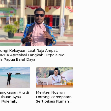
dungi Kekayaan Laut Raja Ampat,
PHA Apresiasi Langkah Ditpolairud
da Papua Barat Daya
angkapan Hiu di
Menteri Nusron
ulauan Ayau
Dorong Percepatan
 Polemik,
Sertipikasi Rumah
andu Wisata:
Ibadah di NTT,
gan Korbankan
Target Jadi Kado