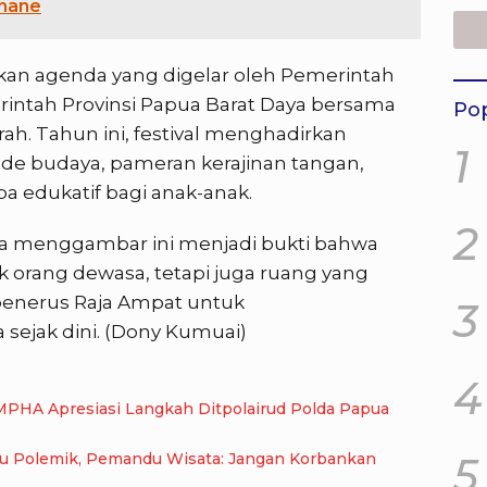
anane
Mas
Amp
pakan agenda yang digelar oleh Pemerintah
intah Provinsi Papua Barat Daya bersama
Pop
h. Tahun ini, festival menghadirkan
1
ade budaya, pameran kerajinan tangan,
a edukatif bagi anak-anak.
2
a menggambar ini menjadi bukti bahwa
lik orang dewasa, tetapi juga ruang yang
 penerus Raja Ampat untuk
3
sejak dini. (Dony Kumuai)
4
MPHA Apresiasi Langkah Ditpolairud Polda Papua
cu Polemik, Pemandu Wisata: Jangan Korbankan
5