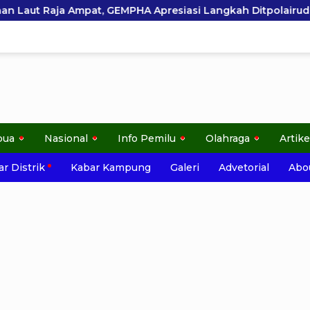
presiasi Langkah Ditpolairud Polda Papua Barat Daya
pua
Nasional
Info Pemilu
Olahraga
Artike
r Distrik
Kabar Kampung
Galeri
Advetorial
Abo