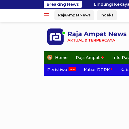
Skip
Lindungi Kekayaan Laut Raja Ampat, GEMPHA A
Breaking News
to
RajaAmpatNews
Indeks
content
Home
Raja Ampat
Info Pa
Peristiwa
Kabar DPRK
Kaba