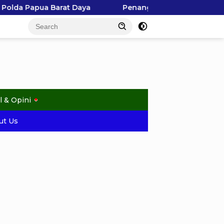
Penangkapan Hiu di Kepulauan Ayau Picu Polemik, Pem
l & Opini
ut Us