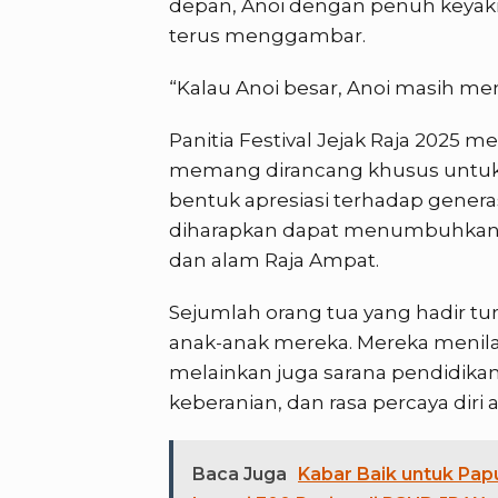
depan, Anoi dengan penuh keya
terus menggambar.
“Kalau Anoi besar, Anoi masih 
Panitia Festival Jejak Raja 202
memang dirancang khusus untuk 
bentuk apresiasi terhadap generas
diharapkan dapat menumbuhkan ra
dan alam Raja Ampat.
Sejumlah orang tua yang hadir 
anak-anak mereka. Mereka menilai
melainkan juga sarana pendidikan
keberanian, dan rasa percaya diri 
Baca Juga
Kabar Baik untuk Papu