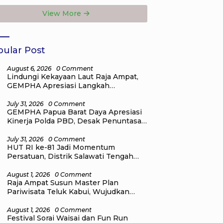
a Depan Raja
Natal bagi
View More
at
Masyarakat
ular Post
August 6, 2026
0 Comment
Lindungi Kekayaan Laut Raja Ampat,
GEMPHA Apresiasi Langkah
Ditpolairud Polda Papua Barat Daya
July 31, 2026
0 Comment
GEMPHA Papua Barat Daya Apresiasi
Kinerja Polda PBD, Desak Penuntasan
Kasus Dugaan Korupsi di Sekretariat
DPR Papua Barat Daya
July 31, 2026
0 Comment
HUT RI ke-81 Jadi Momentum
Persatuan, Distrik Salawati Tengah
Gelar Lomba Olahraga, Seni, dan
Budaya
August 1, 2026
0 Comment
Raja Ampat Susun Master Plan
Pariwisata Teluk Kabui, Wujudkan
Destinasi Wisata Kelas Dunia yang
Berkelanjutan
August 1, 2026
0 Comment
Festival Sorai Waisai dan Fun Run