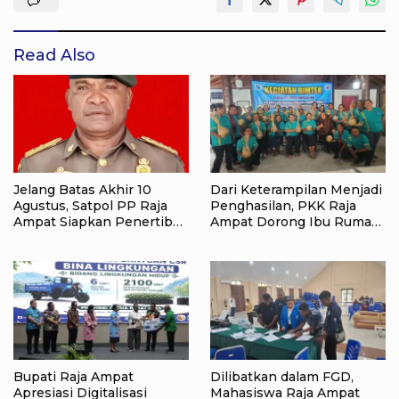
Read Also
Jelang Batas Akhir 10
Dari Keterampilan Menjadi
Agustus, Satpol PP Raja
Penghasilan, PKK Raja
Ampat Siapkan Penertiban
Ampat Dorong Ibu Rumah
Pasar Lama Waisai
Tangga Bangkitkan
Ekonomi Keluarga
Bupati Raja Ampat
Dilibatkan dalam FGD,
Apresiasi Digitalisasi
Mahasiswa Raja Ampat