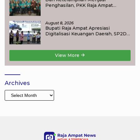
Penghasilan, PKK Raja Ampat
Dorong Ibu Rumah Tangga
Bangkitkan Ekonomi Keluarga
August 8, 2026
Bupati Raja Ampat Apresiasi
Digitalisasi Keuangan Daerah, SP2D
Online dan KKPD Dinilai Perkuat
Tata Kelola APBD
View More
Archives
Archives