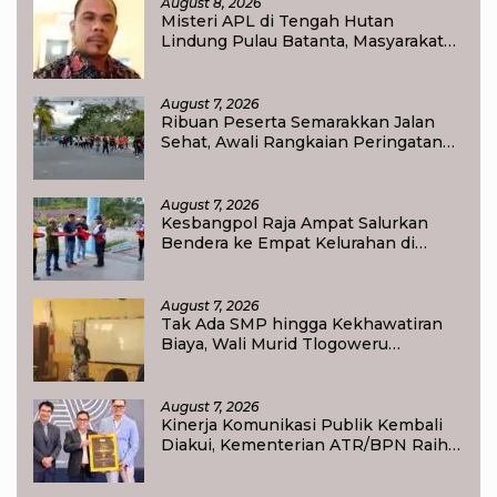
August 8, 2026
Misteri APL di Tengah Hutan
Lindung Pulau Batanta, Masyarakat
Pertanyakan Status Tata Ruang di
Raja Ampat
August 7, 2026
Ribuan Peserta Semarakkan Jalan
Sehat, Awali Rangkaian Peringatan
HUT ke-81 Kemerdekaan RI di Raja
Ampat
August 7, 2026
Kesbangpol Raja Ampat Salurkan
Bendera ke Empat Kelurahan di
Waisai
August 7, 2026
Tak Ada SMP hingga Kekhawatiran
Biaya, Wali Murid Tlogoweru
Didorong Tak Menyerah pada
Pendidikan Anak
August 7, 2026
Kinerja Komunikasi Publik Kembali
Diakui, Kementerian ATR/BPN Raih
Popular Government Institutions
Award 2026