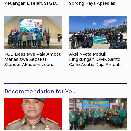
Keuangan Daerah, SP2D
Sorong Raya Apresiasi
Online dan KKPD Dinilai
Komitmen Dinas
Perkuat Tata Kelola APBD
Pendidikan Raja Ampat
FGD Beasiswa Raja Ampat:
Aksi Nyata Peduli
Mahasiswa Sepakati
Lingkungan, OMK Santo
Standar Akademik dan
Carlo Acutis Raja Ampat,
Administrasi
Kumpulkan 40 Kantong
Sampah di Pantai WTC
Recommendation for You