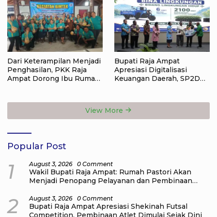
Dari Keterampilan Menjadi
Bupati Raja Ampat
Penghasilan, PKK Raja
Apresiasi Digitalisasi
Ampat Dorong Ibu Rumah
Keuangan Daerah, SP2D
Tangga Bangkitkan
Online dan KKPD Dinilai
Ekonomi Keluarga
Perkuat Tata Kelola APBD
View More
Popular Post
1
August 3, 2026
0 Comment
Wakil Bupati Raja Ampat: Rumah Pastori Akan
Menjadi Penopang Pelayanan dan Pembinaan
Jemaat
2
August 3, 2026
0 Comment
Bupati Raja Ampat Apresiasi Shekinah Futsal
Competition, Pembinaan Atlet Dimulai Sejak Dini