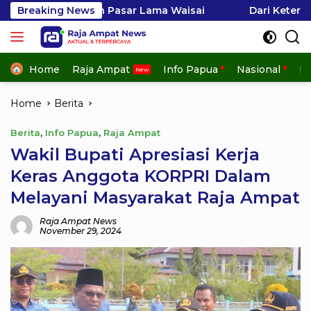
Skip
ban Pasar Lama Waisai
Breaking News
Dari Keterampilan Menjadi P
to
content
Home
Raja Ampat
Info Papua
Nasional
In
Home
Berita
Berita
,
Info Papua
,
Raja Ampat
Wakil Bupati Apresiasi Kerja
Keras Anggota KORPRI Dalam
Melayani Masyarakat Raja Ampat
Raja Ampat News
November 29, 2024