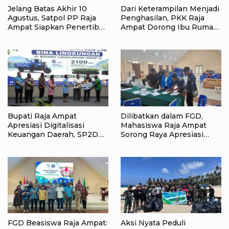
Jelang Batas Akhir 10
Dari Keterampilan Menjadi
Agustus, Satpol PP Raja
Penghasilan, PKK Raja
Ampat Siapkan Penertiban
Ampat Dorong Ibu Rumah
Pasar Lama Waisai
Tangga Bangkitkan
Ekonomi Keluarga
Bupati Raja Ampat
Dilibatkan dalam FGD,
Apresiasi Digitalisasi
Mahasiswa Raja Ampat
Keuangan Daerah, SP2D
Sorong Raya Apresiasi
Online dan KKPD Dinilai
Komitmen Dinas
Perkuat Tata Kelola APBD
Pendidikan Raja Ampat
FGD Beasiswa Raja Ampat:
Aksi Nyata Peduli