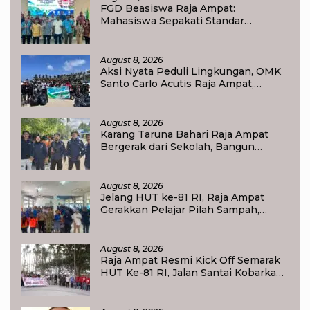
FGD Beasiswa Raja Ampat:
Mahasiswa Sepakati Standar
Akademik dan Administrasi
August 8, 2026
Aksi Nyata Peduli Lingkungan, OMK
Santo Carlo Acutis Raja Ampat,
Kumpulkan 40 Kantong Sampah di
Pantai WTC
August 8, 2026
Karang Taruna Bahari Raja Ampat
Bergerak dari Sekolah, Bangun
Generasi Peduli Lingkungan
August 8, 2026
Jelang HUT ke-81 RI, Raja Ampat
Gerakkan Pelajar Pilah Sampah,
Semangat Kemerdekaan Didorong
Lewat Aksi Lingkungan
August 8, 2026
Raja Ampat Resmi Kick Off Semarak
HUT Ke-81 RI, Jalan Santai Kobarkan
Semangat Persatuan dan
Nasionalisme